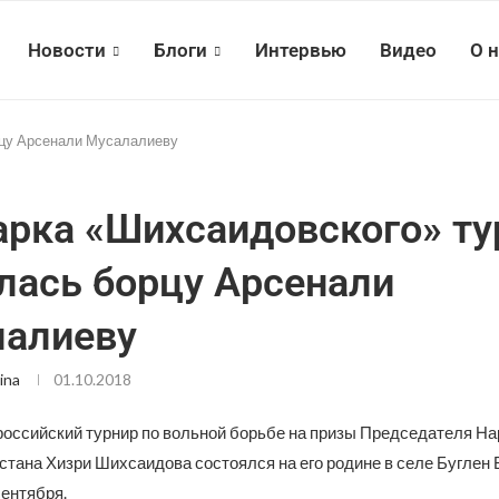
Новости
Блоги
Интервью
Видео
О 
рцу Арсенали Мусалалиеву
рка «Шихсаидовского» ту
лась борцу Арсенали
алиеву
ina
01.10.2018
оссийский турнир по вольной борьбе на призы Председателя На
стана Хизри Шихсаидова состоялся на его родине в селе Буглен 
сентября.