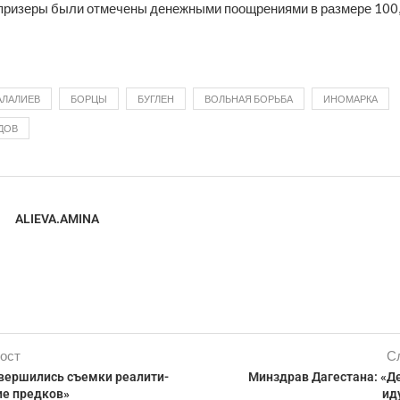
призеры были отмечены денежными поощрениями в размере 100, 
АЛАЛИЕВ
БОРЦЫ
БУГЛЕН
ВОЛЬНАЯ БОРЬБА
ИНОМАРКА
ДОВ
ALIEVA.AMINA
ост
С
авершились съемки реалити-
Минздрав Дагестана: «Д
е предков»
ид