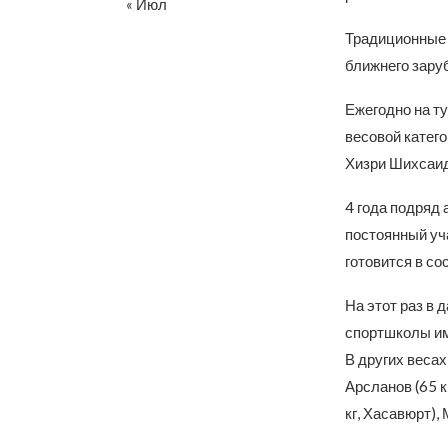
« Июл
Традиционные с
ближнего заруб
Ежегодно на т
весовой катего
Хизри Шихсаид
4 года подряд
постоянный уч
готовится в со
На этот раз в 
спортшколы им
В других весах
Арсланов (65 к
кг, Хасавюрт),