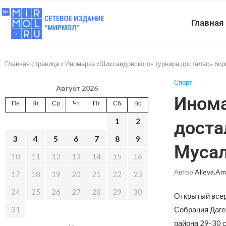
Главная
Главная страница
»
Иномарка «Шихсаидовского» турнира досталась бо
Спорт
Август 2026
Инома
Пн
Вт
Ср
Чт
Пт
Сб
Вс
1
2
доста
3
4
5
6
7
8
9
Мусал
10
11
12
13
14
15
16
Автор
Alieva.am
17
18
19
20
21
22
23
24
25
26
27
28
29
30
Открытый всер
31
Собрания Даге
района 29-30 