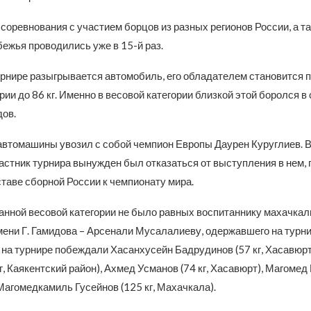
оревнования с участием борцов из разных регионов России, а т
ежья проводились уже в 15-й раз.
урнире разыгрывается автомобиль, его обладателем становится 
рии до 86 кг. Именно в весовой категории близкой этой боролся в
ов.
 автомашины увозил с собой чемпион Европы Даурен Куруглиев. В
астник турнира вынужден был отказаться от выступления в нем, 
ставе сборной России к чемпионату мира.
данной весовой категории не было равных воспитаннику махачка
ени Г. Гамидова – Арсенали Мусалалиеву, одержавшего на турни
 на турнире побеждали Хасанхусейн Бадрудинов (57 кг, Хасавюрт
г, Каякентский район), Ахмед Усманов (74 кг, Хасавюрт), Магомед
 Магомедкамиль Гусейнов (125 кг, Махачкала).