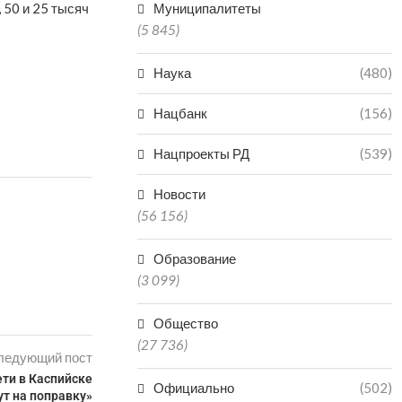
50 и 25 тысяч
Муниципалитеты
(5 845)
Наука
(480)
Нацбанк
(156)
Нацпроекты РД
(539)
Новости
(56 156)
Образование
(3 099)
Общество
(27 736)
ледующий пост
ети в Каспийске
Официально
(502)
ут на поправку»