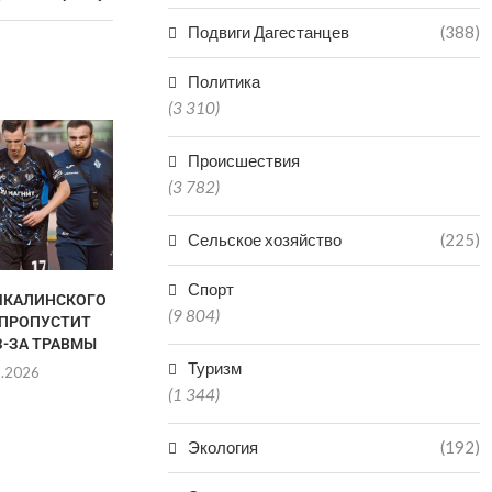
Подвиги Дагестанцев
(388)
Политика
(3 310)
Происшествия
(3 782)
Сельское хозяйство
(225)
Спорт
ЧКАЛИНСКОГО
ГАЦАЛОВ: «ПОБЕДА НА
АХМЕД Т
(9 804)
 ПРОПУСТИТ
ЧЕМПИОНАТЕ РОССИИ НЕ
ПОБОР
З-ЗА ТРАВМЫ
ГАРАНТИРУЕТ УЧАСТИЯ...
ЧЕМПИОНСКИ
R
Туризм
8.2026
06.08.2026
(1 344)
06.0
Экология
(192)