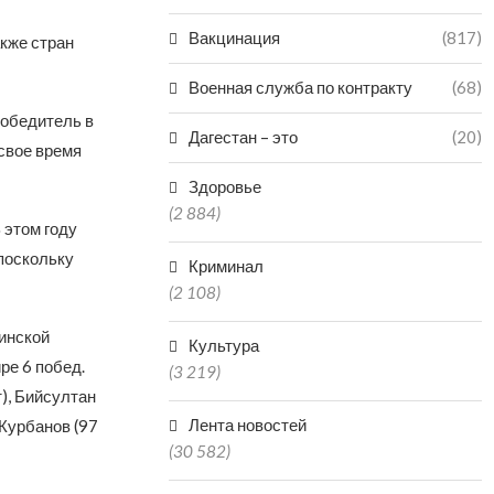
Вакцинация
(817)
акже стран
Военная служба по контракту
(68)
победитель в
Дагестан – это
(20)
 свое время
Здоровье
(2 884)
 этом году
поскольку
Криминал
(2 108)
линской
Культура
ре 6 побед.
(3 219)
), Бийсултан
Лента новостей
 Курбанов (97
(30 582)