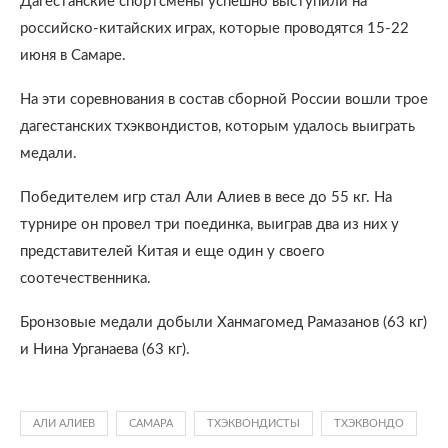
Дагестанские спортсмены успешно выступили на
российско-китайских играх, которые проводятся 15-22
июня в Самаре.
На эти соревнования в состав сборной России вошли трое
дагестанских тхэквондистов, которым удалось выиграть
медали.
Победителем игр стал Али Алиев в весе до 55 кг. На
турнире он провел три поединка, выиграв два из них у
представителей Китая и еще один у своего
соотечественника.
Бронзовые медали добыли Ханмагомед Рамазанов (63 кг)
и Нина Урганаева (63 кг).
АЛИ АЛИЕВ
САМАРА
ТХЭКВОНДИСТЫ
ТХЭКВОНДО