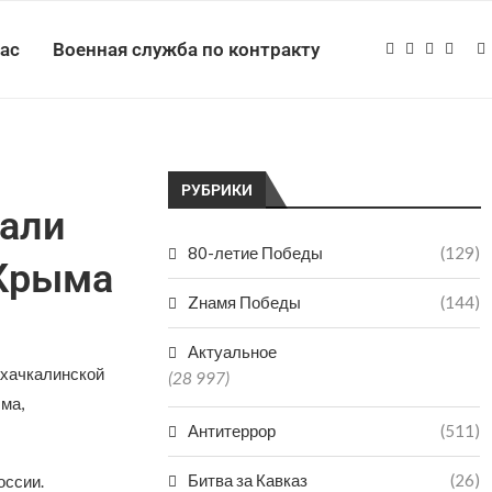
нас
Военная служба по контракту
РУБРИКИ
вали
80-летие Победы
(129)
 Крыма
Zнамя Победы
(144)
Актуальное
ахачкалинской
(28 997)
ма,
Антитеррор
(511)
Битва за Кавказ
(26)
оссии.