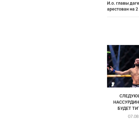
И.о. главы даг
арестован на 2
СЛЕДУЮ
НАССУРДИН
БУДЕТ Т
07.08