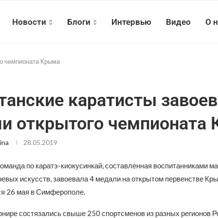
Новости
Блоги
Интервью
Видео
О 
го чемпионата Крыма
танские каратисты завое
и открытого чемпионата
ina
28.05.2019
команда по каратэ-киокусинкай, составленная воспитанниками м
евых искусств, завоевала 4 медали на открытом первенстве Кры
 26 мая в Симферополе.
урнире состязались свыше 250 спортсменов из разных регионов Р