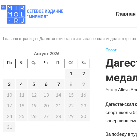
Главная
Главная страница
»
Дагестанские каратисты завоевали медали открыто
Спорт
Август 2026
Дагес
Пн
Вт
Ср
Чт
Пт
Сб
Вс
1
2
медал
3
4
5
6
7
8
9
Автор
Alieva.am
10
11
12
13
14
15
16
Дагестанская 
17
18
19
20
21
22
23
спортшколы бо
24
25
26
27
28
29
30
завершившемся
31
За победу в т