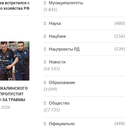
Муниципалитеты
в встретился с
о хозяйства РФ
(5 845)
Наука
(480)
Нацбанк
(156)
Нацпроекты РД
(539)
Новости
(56 145)
Образование
ЧКАЛИНСКОГО
ГАЦАЛОВ: «ПОБЕДА НА
АХМЕД Т
(3 099)
 ПРОПУСТИТ
ЧЕМПИОНАТЕ РОССИИ НЕ
ПОБОР
З-ЗА ТРАВМЫ
ГАРАНТИРУЕТ УЧАСТИЯ...
ЧЕМПИОНСКИ
Общество
R
8.2026
06.08.2026
(27 735)
06.0
Официально
(498)