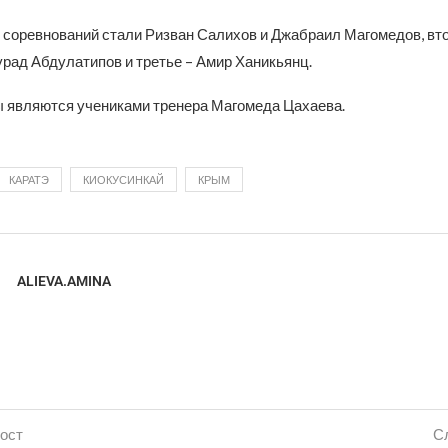
соревнований стали Ризван Салихов и Джабраил Магомедов, вт
рад Абдулатипов и третье – Амир Ханикьянц.
 являются учениками тренера Магомеда Цахаева.
КАРАТЭ
КИОКУСИНКАЙ
КРЫМ
ALIEVA.AMINA
ост
С