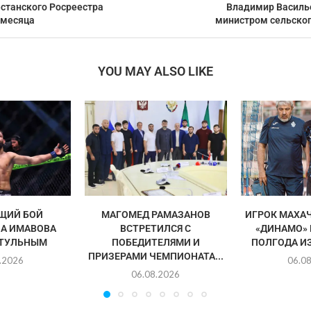
естанского Росреестра
Владимир Василье
 месяца
министром сельског
YOU MAY ALSO LIKE
ЩИЙ БОЙ
МАГОМЕД РАМАЗАНОВ
ИГРОК МАХА
А ИМАВОВА
ВСТРЕТИЛСЯ С
«ДИНАМО»
ИТУЛЬНЫМ
ПОБЕДИТЕЛЯМИ И
ПОЛГОДА И
ПРИЗЕРАМИ ЧЕМПИОНАТА...
.2026
06.0
06.08.2026