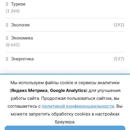
Туризм
(1 344)
Экология
(192)
Экономика
(8 645)
Энергетика
(537)
Мы используем файлы cookie и сервисы аналитики
(
Яндекс Метрика
,
Google Analytics
) для улучшения
работы сайта. Продолжая пользоваться сайтом, вы
Главный редактор сетевого издания Магомаев Тимур Нухович.
соглашаетесь с
Контакты редакции: 8(988)-292-94-34 Почта: vestiskfo@gmail.com По
политикой конфиденциальности
. Вы
вопросам сотрудничества: institut-media@yandex.ru Адрес: 367018,
можете запретить обработку cookies в настройках
Республика Дагестан, г. Махачкала, пр-т Насрутдинова, д. 1а. Все
права защищены. Копирование и использование полных материалов
браузера.
запрещено, частичное цитирование возможно только при условии
гиперссылки на сайт mirmol.ru. 16+