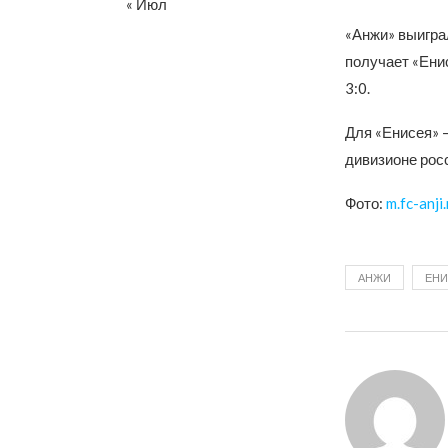
« Июл
«Анжи» выиграл
получает «Енис
3:0.
Для «Енисея» —
дивизионе рос
Фото:
m.fc-anji.
АНЖИ
ЕНИ