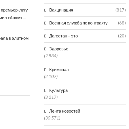
в премьер-лигу
Вакцинация
(817)
омил «Анжи» —
Военная служба по контракту
(68)
Дагестан – это
(20)
рала в элитном
Здоровье
(2 884)
Криминал
(2 107)
Культура
(3 217)
Лента новостей
(30 571)