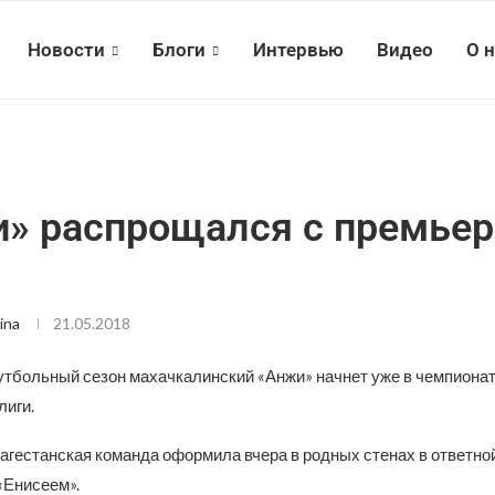
Новости
Блоги
Интервью
Видео
О 
» распрощался с премьер
ina
21.05.2018
больный сезон махачкалинский «Анжи» начнет уже в чемпиона
лиги.
агестанская команда оформила вчера в родных стенах в ответной
«Енисеем».