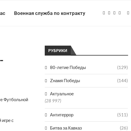
нас
Военная служба по контракту
РУБРИКИ
-
80-летие Победы
(129)
Zнамя Победы
(144)
Актуальное
те Футбольной
(28 997)
Антитеррор
(511)
 игре с
Битва за Кавказ
(26)