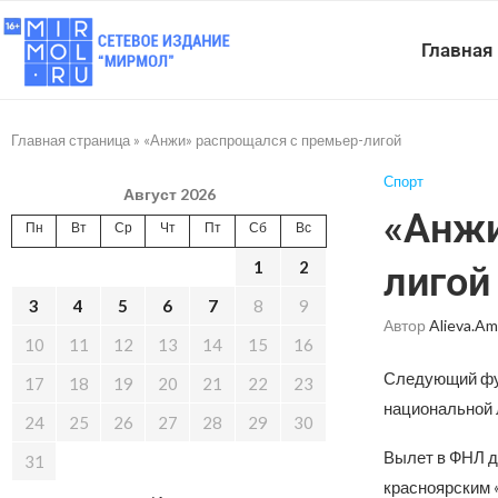
Главная
Главная страница
»
«Анжи» распрощался с премьер-лигой
Спорт
Август 2026
«Анжи
Пн
Вт
Ср
Чт
Пт
Сб
Вс
1
2
лигой
3
4
5
6
7
8
9
Автор
Alieva.am
10
11
12
13
14
15
16
Следующий фут
17
18
19
20
21
22
23
национальной 
24
25
26
27
28
29
30
Вылет в ФНЛ д
31
красноярским 