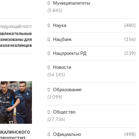
Муниципалитеты
(5 845)
Наука
(480)
ледующий пост
звлекательные
Нацбанк
(156)
ганизованы для
махачкалинцев
Нацпроекты РД
(539)
Новости
(56 145)
Образование
(3 099)
Общество
(27 736)
ЧКАЛИНСКОГО
ГАЦАЛОВ: «ПОБЕДА НА
АХМЕД Т
Официально
(498)
 ПРОПУСТИТ
ЧЕМПИОНАТЕ РОССИИ НЕ
ПОБОР