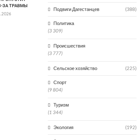
З-ЗА ТРАВМЫ
ГАРАНТИРУЕТ УЧАСТИЯ...
ЧЕМПИОНСКИ
Подвиги Дагестанцев
(388)
R
8.2026
06.08.2026
06.0
Политика
(3 309)
Происшествия
(3 777)
Сельское хозяйство
(225)
Спорт
(9 804)
Туризм
(1 344)
Экология
(192)