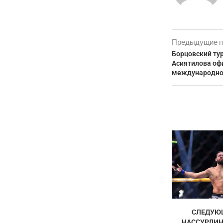
Предыдущие п
Борцовский ту
Асиятилова оф
международно
СЛЕДУЮ
НАССУРДИН