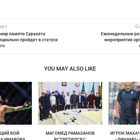
ост
С
рнир памяти Сураката
Еженедельные ра
ициально пройдет в статусе
мероприятия ор
го
YOU MAY ALSO LIKE
ЩИЙ БОЙ
МАГОМЕД РАМАЗАНОВ
ИГРОК МАХА
А ИМАВОВА
ВСТРЕТИЛСЯ С
«ДИНАМО»