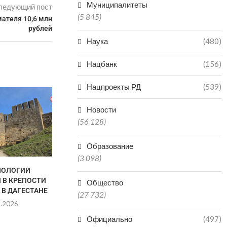
Муниципалитеты
ледующий пост
(5 845)
ателя 10,6 млн
рублей
Наука
(480)
Нацбанк
(156)
Нацпроекты РД
(539)
Новости
(56 128)
Образование
(3 098)
НОЛОГИИ
ДАГЕСТАН ВОШЕЛ В ТОП-5
ИГРОК МАХА
 В КРЕПОСТИ
РЕГИОНОВ ПО
«ДИНАМО»
Общество
 В ДАГЕСТАНЕ
ПРОИЗВОДСТВУ
ПОЛГОДА И
(27 732)
МИНЕРАЛКИ...
8.2026
06.0
06.08.2026
Официально
(497)