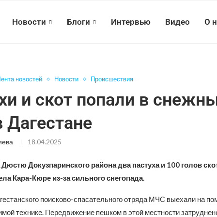
Новости
Блоги
Интервью
Видео
О 
ента новостей
Новости
Происшествия
хи и скот попали в снежн
в Дагестане
иева
18.04.2025
 Дюстю Докузпаринского района два пастуха и 100 голов ско
ела Кара-Кюре из-за сильного снегопада.
гестанского поисково-спасательного отряда МЧС выехали на по
мой технике. Передвижение пешком в этой местности затруднено