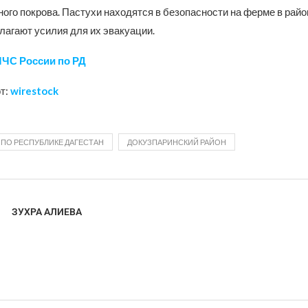
ого покрова. Пастухи находятся в безопасности на ферме в рай
лагают усилия для их эвакуации.
МЧС России по РД
т:
wirestock
 ПО РЕСПУБЛИКЕ ДАГЕСТАН
ДОКУЗПАРИНСКИЙ РАЙОН
ЗУХРА АЛИЕВА