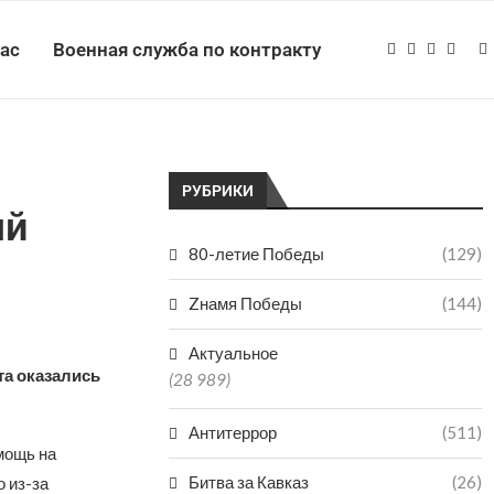
нас
Военная служба по контракту
РУБРИКИ
ый
80-летие Победы
(129)
Zнамя Победы
(144)
Актуальное
та оказались
(28 989)
Антитеррор
(511)
мощь на
Битва за Кавказ
(26)
 из-за