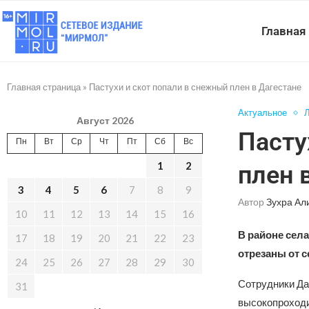
Главная
Главная страница
»
Пастухи и скот попали в снежный плен в Дагестане
Актуальное
Л
Август 2026
Пасту
Пн
Вт
Ср
Чт
Пт
Сб
Вс
1
2
плен 
3
4
5
6
7
8
9
Автор
Зухра Ал
10
11
12
13
14
15
16
В районе села
17
18
19
20
21
22
23
отрезаны от с
24
25
26
27
28
29
30
Сотрудники Да
31
высокопроходи