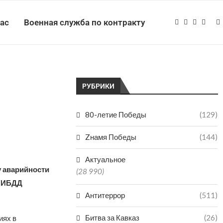
нас
Военная служба по контракту
РУБРИКИ
80-летие Победы
(129)
Zнамя Победы
(144)
Актуальное
у аварийности
(28 990)
 ГИБДД
Антитеррор
(511)
Битва за Кавказ
(26)
иях в