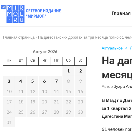
Главная
Главная страница
»
На дагестанских дорогах за три месяца погиб 61 чел
Актуальное
Л
Август 2026
На да
Пн
Вт
Ср
Чт
Пт
Сб
Вс
1
2
месяц
3
4
5
6
7
8
9
Автор
Зухра Ал
10
11
12
13
14
15
16
В МВД по Даг
17
18
19
20
21
22
23
за 1 квартал
24
25
26
27
28
29
30
Дагестана Ма
31
61 человек по