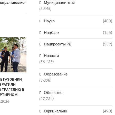
Муниципалитеты
ыиграл миллион
(5 845)
Наука
(480)
Нацбанк
(156)
ХАСАВЮРТ 
Нацпроекты РД
(539)
ОСТАНЕТС
07.0
Новости
(56 135)
Образование
НЕ ГАЗОВИКИ
В «КОМАНДУ ДАГЕСТАНА»
(3 098)
ВРАТИЛИ
ПОДАЛИ ЗАЯВКИ НА УЧАСТИЕ
 ТРАГЕДИЮ В
3500...
Общество
РТИРНОМ...
07.08.2026
(27 734)
8.2026
Официально
(498)