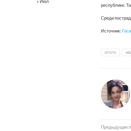
« Июл
республике. Та
Среди пострада
Источник:
Госа
ИТОГИ
МВ
Предыдущие п