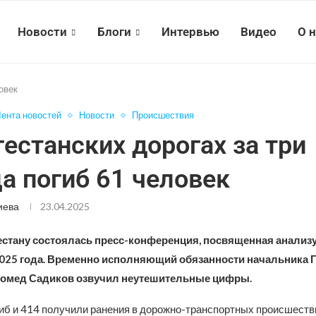
Новости
Блоги
Интервью
Видео
О 
овек
ента новостей
Новости
Происшествия
гестанских дорогах за три
а погиб 61 человек
иева
23.04.2025
естану состоялась пресс-конференция, посвященная анализ
 2025 года. Временно исполняющий обязанности начальника
гомед Садиков озвучил неутешительные цифры.
гиб и 414 получили ранения в дорожно-транспортных происшеств