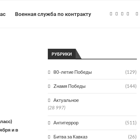
нас
Военная служба по контракту
РУБРИКИ
80-летие Победы
(129)
Zнамя Победы
(144)
Актуальное
(28 997)
ласс)
Антитеррор
(511)
ября и в
Битва за Кавказ
(26)