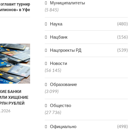
Муниципалитеты
зглавит турнир
(5 845)
мпионов» в Уфе
Наука
(480)
Нацбанк
(156)
ЧИНОВНИК В ДАГЕСТАНЕ
Нацпроекты РД
(539)
ПОЛУЧИЛ 3,5 ГОДА КОЛОНИИ
ЗА...
Новости
07.08.2026
(56 145)
Образование
(3 099)
КИЕ БАНКИ
ДАГЕСТАНЕ
ИЛИ ХИЩЕНИЕ
СУДЕ ЗА Н
ТРЛН РУБЛЕЙ
ОТЛОВ АГР
Общество
8.2026
07.0
(27 736)
Официально
(498)