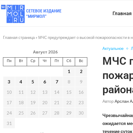
Главная
Главная страница
»
МЧС предупреждает о высокой пожароопасности в н
Актуальное
Л
Август 2026
МЧС п
Пн
Вт
Ср
Чт
Пт
Сб
Вс
1
2
пожар
3
4
5
6
7
8
9
район
10
11
12
13
14
15
16
Автор
Арслан А
17
18
19
20
21
22
23
24
25
26
27
28
29
30
Чрезвычайная
31
ожидается мес
течение суток