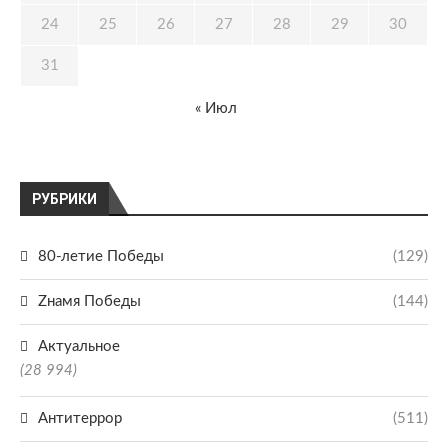
24
25
26
27
28
29
30
31
« Июл
РУБРИКИ
80-летие Победы
(129)
Zнамя Победы
(144)
Актуальное
(28 994)
Антитеррор
(511)