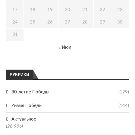
17
18
19
20
21
22
23
24
25
26
27
28
29
30
31
« Июл
РУБРИКИ
80-летие Победы
(129)
Zнамя Победы
(144)
Актуальное
(28 996)