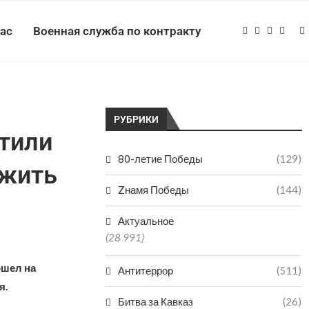
нас
Военная служба по контракту
РУБРИКИ
тили
80-летие Победы
(129)
ужить
Zнамя Победы
(144)
Актуальное
(28 991)
ошел на
Антитеррор
(511)
я.
Битва за Кавказ
(26)