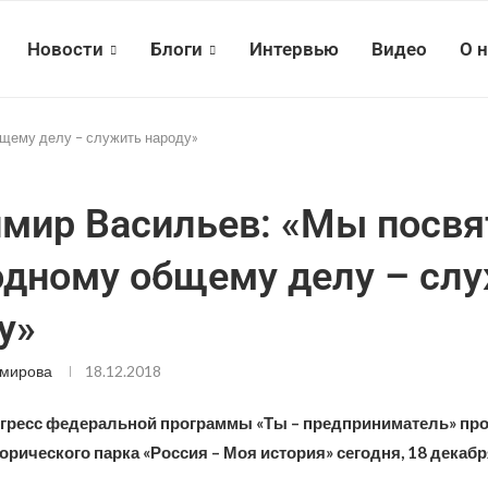
Новости
Блоги
Интервью
Видео
О 
щему делу – служить народу»
мир Васильев: «Мы посвя
одному общему делу – сл
у»
Эмирова
18.12.2018
гресс федеральной программы «Ты – предприниматель» пр
рического парка «Россия – Моя история» сегодня, 18 декабр