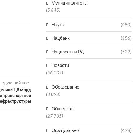
Муниципалитеты
(5 845)
Наука
(480)
Нацбанк
(156)
Нацпроекты РД
(539)
Новости
(56 137)
ледующий пост
Образование
елили 1,5 млрд
(3 098)
ие транспортной
нфраструктуры
Общество
(27 735)
Официально
(498)