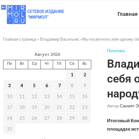
Главная
Главная страница
»
Владимир Васильев: «Мы посвятили себя одному об
Политика
Август 2026
Влади
Пн
Вт
Ср
Чт
Пт
Сб
Вс
1
2
себя 
3
4
5
6
7
8
9
народ
10
11
12
13
14
15
16
Автор
Саният 
17
18
19
20
21
22
23
24
25
26
27
28
29
30
Итоговый Кон
31
площадке исто