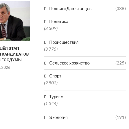
ГАЙДАРБЕК 
Подвиги Дагестанцев
(388)
ПОКИН
ЗАММИНИС
Политика
ДАГЕ
(3 309)
29.0
Происшествия
ШЁЛ ЭТАП
ТРЕТЬИ СУТКИ В ДАГЕСТАНЕ
(3 775)
 КАНДИДАТОВ
ИЩУТ УТОНУВШЕГО
 ГОСДУМЫ...
ТУРИСТА ИЗ...
Сельское хозяйство
(225)
8.2026
01.08.2026
Спорт
(9 803)
Туризм
(1 344)
Экология
(191)