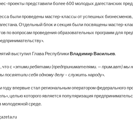
нес-проекты представили более 600 молодых дагестанских пре
ресса были проведены мастер-классы от успешных бизнесменов, 
агестана. Отдельный блок и секция были посвящены мастер-клас
ов по вопросам проведения образовательных программ для пре
редпринимательству».
иятий выступил Глава Республики
Владимир Васильев
.
 что с «
этими ребятами (предпринимателями. — прим.авт) мы 
 мы посвятили себя одному делу – служить народу
».
ом году впервые стал региональным оператором федерального про
ль», целью которого является популяризация предпринимательс
в молодежной среде.
gazeta.ru