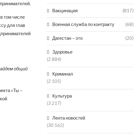
дпринимателей.
Вакцинация
(817)
в том числе
Военная служба по контракту
(68)
су для глав
дпринимателей
Дагестан – это
(20)
Здоровье
(2 884)
найдем общий
Криминал
(2 105)
екта «Ты –
Культура
кой
(3 217)
Лента новостей
(30 562)