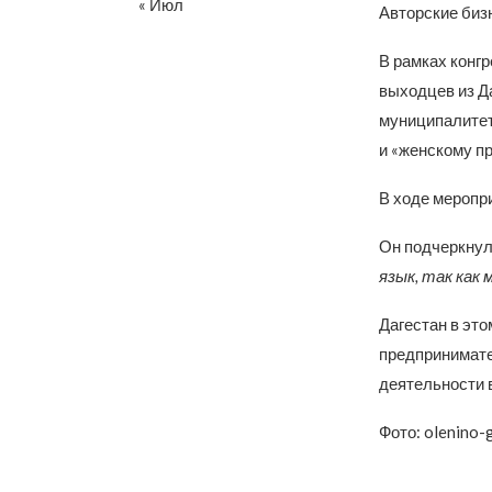
« Июл
Авторские биз
В рамках конг
выходцев из Д
муниципалитет
и «женскому п
В ходе меропр
Он подчеркнул,
язык, так как
Дагестан в эт
предпринимате
деятельности 
Фото: olenino-