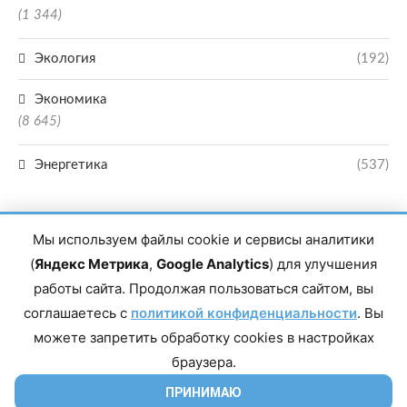
(1 344)
Экология
(192)
Экономика
(8 645)
Энергетика
(537)
Мы используем файлы cookie и сервисы аналитики
(
Яндекс Метрика
,
Google Analytics
) для улучшения
работы сайта. Продолжая пользоваться сайтом, вы
Главный редактор сетевого издания Магомаев Тимур Нухович. Контакты
соглашаетесь с
политикой конфиденциальности
. Вы
редакции: 8(988)-292-94-34 Почта: vestiskfo@gmail.com По вопросам
сотрудничества: institut-media@yandex.ru Адрес: 367018, Республика
можете запретить обработку cookies в настройках
Дагестан, г. Махачкала, пр-т Насрутдинова, д. 1а. Все права защищены.
Копирование и использование полных материалов запрещено, частичное
браузера.
цитирование возможно только при условии гиперссылки на сайт mirmol.ru.
16+
ПРИНИМАЮ