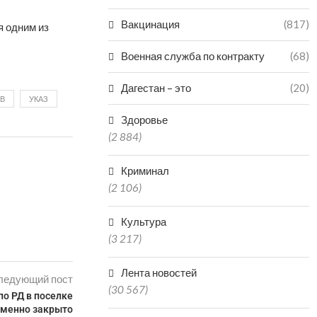
Вакцинация
(817)
я одним из
Военная служба по контракту
(68)
Дагестан – это
(20)
В
УКАЗ
Здоровье
(2 884)
Криминал
(2 106)
Культура
(3 217)
Лента новостей
ледующий пост
(30 567)
о РД в поселке
еменно закрыто