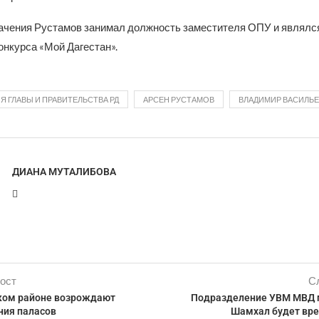
начения Рустамов занимал должность заместителя ОПУ и являлс
онкурса «Мой Дагестан».
 ГЛАВЫ И ПРАВИТЕЛЬСТВА РД
АРСЕН РУСТАМОВ
ВЛАДИМИР ВАСИЛЬЕ
ДИАНА МУТАЛИБОВА
ост
С
ком районе возрождают
Подразделение УВМ МВД п
ния паласов
Шамхал будет вр