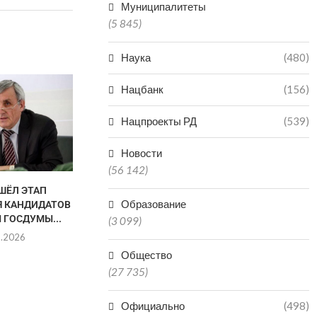
Муниципалитеты
(5 845)
Наука
(480)
ГАЙДАРБЕК 
Нацбанк
(156)
ПОКИН
ЗАММИНИС
Нацпроекты РД
(539)
ДАГЕ
29.0
Новости
(56 142)
ШЁЛ ЭТАП
ТРЕТЬИ СУТКИ В ДАГЕСТАНЕ
Образование
 КАНДИДАТОВ
ИЩУТ УТОНУВШЕГО
 ГОСДУМЫ...
ТУРИСТА ИЗ...
(3 099)
8.2026
01.08.2026
Общество
(27 735)
Официально
(498)