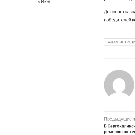
« Июл
До нового наз
победителей к
АДМИНИСТРАЦИЯ
Предыдущие п
В Сергокалинс
ремесло плете