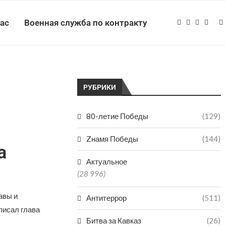
нас
Военная служба по контракту
РУБРИКИ
80-летие Победы
(129)
Zнамя Победы
(144)
а
Актуальное
(28 996)
авы и
Антитеррор
(511)
писал глава
Битва за Кавказ
(26)