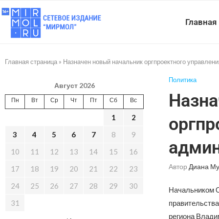
Главная
Главная страница
»
Назначен новый начальник оргпроектного управлен
Политика
Август 2026
Назна
Пн
Вт
Ср
Чт
Пт
Сб
Вс
1
2
оргпр
3
4
5
6
7
8
9
админ
10
11
12
13
14
15
16
Автор
Диана Му
17
18
19
20
21
22
23
24
25
26
27
28
29
30
Начальником О
31
правительства
региона Влади