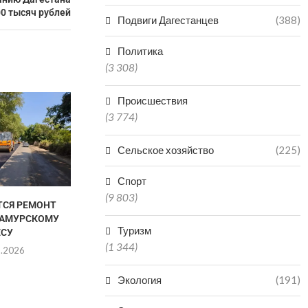
0 тысяч рублей
Подвиги Дагестанцев
(388)
Политика
(3 308)
В ДАГЕСТАН
Происшествия
ПОПАЛ В БО
(3 774)
КАТА
06.0
Сельское хозяйство
(225)
Спорт
(9 803)
ТСЯ РЕМОНТ
ДВУХ БРАТЬЕВ-МЕДВЕДЕЙ
САМУРСКОМУ
МИШУ И ГРИШУ ИЗ
Туризм
ЕСУ
ДАГЕСТАНА ОТПРАВИЛИ...
(1 344)
8.2026
06.08.2026
Экология
(191)