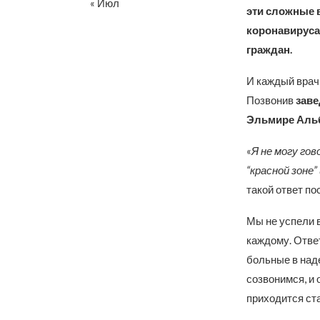
« Июл
эти сложные 
коронавируса
граждан.
И каждый врач,
Позвонив
заве
Эльмире Аль
«
Я не могу гов
“красной зоне
такой ответ по
Мы не успели в
каждому. Ответ
больные в над
созвонимся, и 
приходится ст