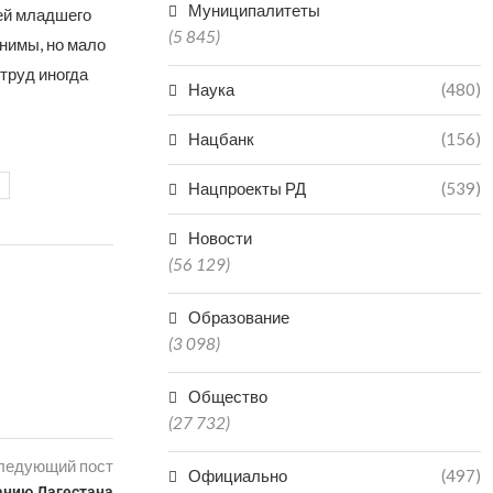
Муниципалитеты
ей младшего
(5 845)
нимы, но мало
труд иногда
Наука
(480)
Нацбанк
(156)
Нацпроекты РД
(539)
Новости
(56 129)
Образование
(3 098)
Общество
(27 732)
ледующий пост
Официально
(497)
анию Дагестана