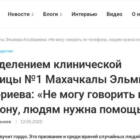
Новости
Блоги
Интервью
Видео
О 
ы Эльмира Альбориева: «Не могу говорить по телефону, людям нужна п
щество
делением клинической
ницы №1 Махачкалы Эльм
риева: «Не могу говорить 
ону, людям нужна помощ
аниев
12.05.2020
звучит гордо. Это призвание и среди врачей случайных людей