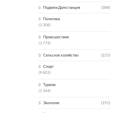
VR-ТЕХНОЛОГИИ
ДАГЕСТАН В
Подвиги Дагестанцев
(388)
ЗАРАБОТАЛИ В КРЕПОСТИ
РЕГИО
НАРЫН-КАЛА В ДАГЕСТАНЕ
ПРОИЗ
МИНЕР
Политика
06.08.2026
06.0
(3 308)
Происшествия
(3 774)
Сельское хозяйство
(225)
Спорт
(9 803)
Туризм
(1 344)
Экология
(191)