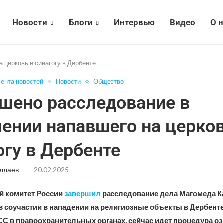
Новости
Блоги
Интервью
Видео
О 
 церковь и синагогу в Дербенте
ента новостей
Новости
Общество
шено расследование в
ении напавшего на церков
огу в Дербенте
ллаев
20.02.2025
 комитет России
завершил
расследование дела Магомеда К
 соучастии в нападении на религиозные объекты в Дербенте
С в правоохранительных органах, сейчас идет процедура о