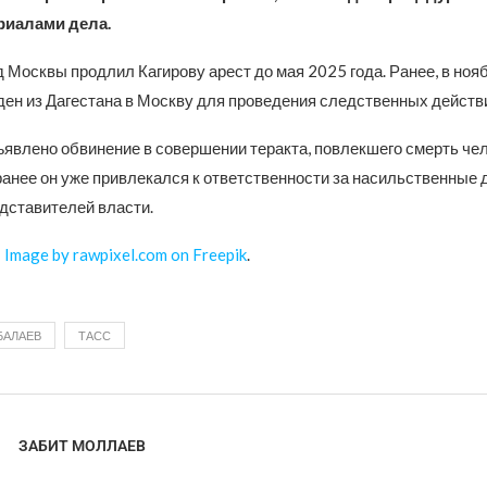
риалами дела.
Москвы продлил Кагирову арест до мая 2025 года. Ранее, в нояб
ден из Дагестана в Москву для проведения следственных действ
ъявлено обвинение в совершении теракта, повлекшего смерть че
ранее он уже привлекался к ответственности за насильственные 
дставителей власти.
:
Image by rawpixel.com on Freepik
.
БАЛАЕВ
ТАСС
ЗАБИТ МОЛЛАЕВ