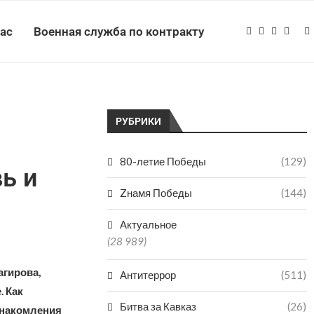
нас
Военная служба по контракту
РУБРИКИ
80-летие Победы
(129)
ь и
Zнамя Победы
(144)
Актуальное
(28 989)
агирова,
Антитеррор
(511)
. Как
Битва за Кавказ
(26)
знакомления