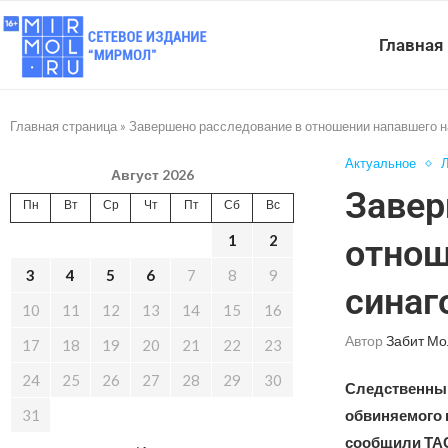
Главная
Главная страница
»
Завершено расследование в отношении напавшего на
Актуальное
Л
Август 2026
Завер
Пн
Вт
Ср
Чт
Пт
Сб
Вс
1
2
отнош
3
4
5
6
7
8
9
синаг
10
11
12
13
14
15
16
Автор
Забит Мо
17
18
19
20
21
22
23
24
25
26
27
28
29
30
Следственный
31
обвиняемого в
сообщили ТАС