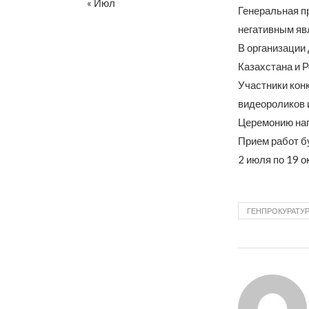
« Июл
Генеральная пр
негативным явл
В организации 
Казахстана и 
Участники кон
видеороликов и
Церемонию наг
Прием работ бу
2 июля по 19 о
ГЕНПРОКУРАТУР