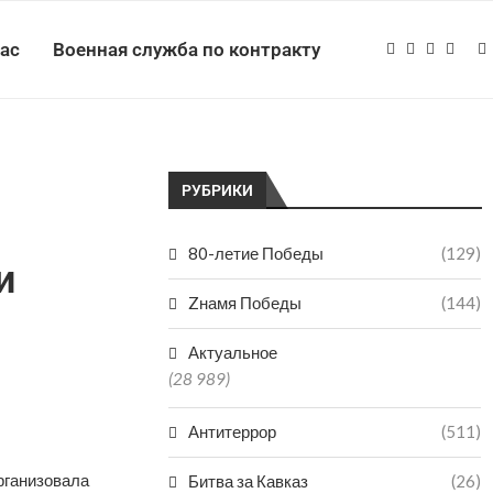
нас
Военная служба по контракту
РУБРИКИ
80-летие Победы
(129)
и
Zнамя Победы
(144)
Актуальное
(28 989)
Антитеррор
(511)
рганизовала
Битва за Кавказ
(26)