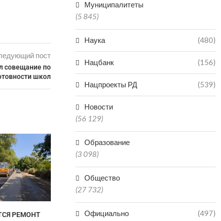
Муниципалитеты
(5 845)
Наука
(480)
ледующий пост
Нацбанк
(156)
л совещание по
отовности школ
Нацпроекты РД
(539)
Новости
(56 129)
В ДАГЕСТАН
Образование
ПОПАЛ В БО
(3 098)
КАТА
06.0
Общество
(27 732)
Официально
(497)
ТСЯ РЕМОНТ
ДВУХ БРАТЬЕВ-МЕДВЕДЕЙ