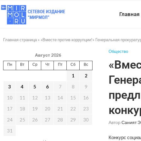
Главная
Главная страница
»
«Вместе против коррупции!» Генеральная прокуратур
Общество
Август 2026
«Вмес
Пн
Вт
Ср
Чт
Пт
Сб
Вс
1
2
Генер
3
4
5
6
7
8
9
предл
10
11
12
13
14
15
16
конку
17
18
19
20
21
22
23
24
25
26
27
28
29
30
Автор
Саният 
31
Конкурс социа