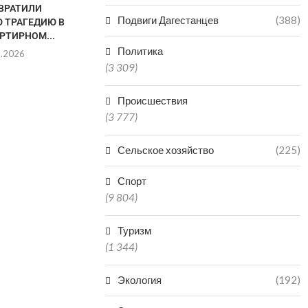
ВРАТИЛИ
ПОДАЛИ ЗАЯВКИ НА УЧАСТИЕ
РЕГИО
Подвиги Дагестанцев
(388)
 ТРАГЕДИЮ В
3500...
ПРОИЗ
РТИРНОМ...
МИНЕР
07.08.2026
Политика
8.2026
06.0
(3 309)
Происшествия
(3 777)
Сельское хозяйство
(225)
Спорт
(9 804)
Туризм
(1 344)
Экология
(192)