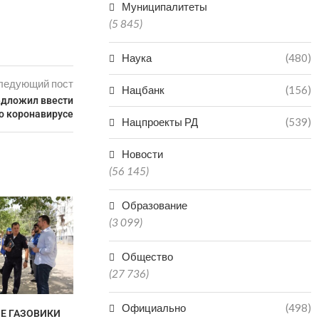
Муниципалитеты
(5 845)
Наука
(480)
ледующий пост
Нацбанк
(156)
едложил ввести
 о коронавирусе
Нацпроекты РД
(539)
Новости
(56 145)
Образование
(3 099)
Общество
(27 736)
Официально
(498)
НЕ ГАЗОВИКИ
В «КОМАНДУ ДАГЕСТАНА»
ДАГЕСТАН В