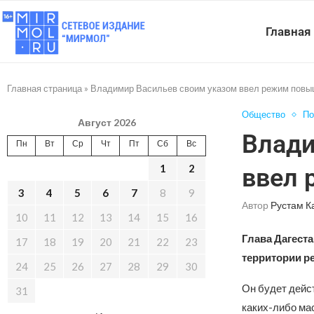
Главная
Главная страница
»
Владимир Васильев своим указом ввел режим повы
Общество
По
Август 2026
Влади
Пн
Вт
Ср
Чт
Пт
Сб
Вс
1
2
ввел 
3
4
5
6
7
8
9
Автор
Рустам К
10
11
12
13
14
15
16
Глава Дагеста
17
18
19
20
21
22
23
территории р
24
25
26
27
28
29
30
Он будет дейст
31
каких-либо ма