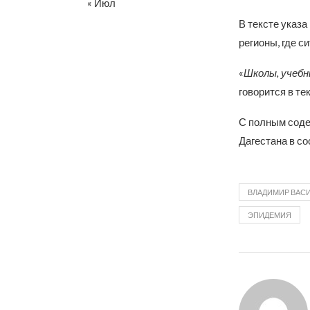
« Июл
В тексте указа
регионы, где с
«
Школы, учебн
говорится в тек
С полным соде
Дагестана в с
ВЛАДИМИР ВАС
ЭПИДЕМИЯ