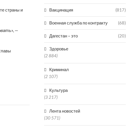
те страны и
Вакцинация
(817)
Военная служба по контракту
(68)
овать
», —
Дагестан – это
(20)
Здоровье
главы
(2 884)
Криминал
(2 107)
Культура
(3 217)
Лента новостей
(30 571)