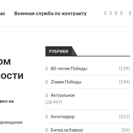
нас
Военная служба по контракту
РУБРИКИ
ом
80-летие Победы
(129)
ости
Zнамя Победы
(144)
Актуальное
вел на
(28 997)
Антитеррор
(511)
 проведение
Битва за Кавказ
(26)