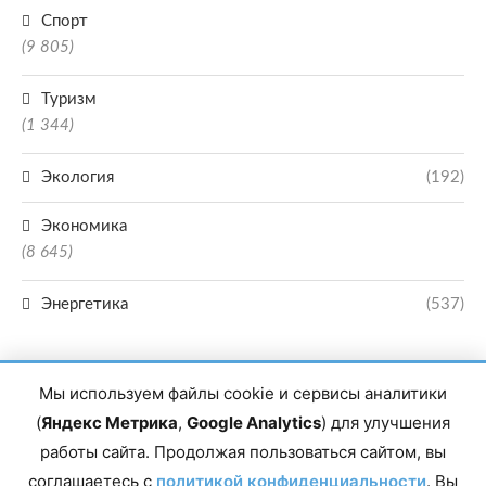
Спорт
(9 805)
Туризм
(1 344)
Экология
(192)
Экономика
(8 645)
Энергетика
(537)
Мы используем файлы cookie и сервисы аналитики
(
Яндекс Метрика
,
Google Analytics
) для улучшения
работы сайта. Продолжая пользоваться сайтом, вы
Главный редактор сетевого издания Магомаев Тимур Нухович. Контакты
соглашаетесь с
политикой конфиденциальности
. Вы
редакции: 8(988)-292-94-34 Почта: vestiskfo@gmail.com По вопросам