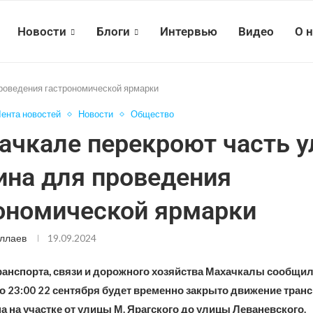
Новости
Блоги
Интервью
Видео
О 
роведения гастрономической ярмарки
ента новостей
Новости
Общество
ачкале перекроют часть 
на для проведения
ономической ярмарки
ллаев
19.09.2024
анспорта, связи и дорожного хозяйства Махачкалы сообщило
о 23:00 22 сентября будет временно закрыто движение транс
 на участке от улицы М. Ярагского до улицы Леваневского.