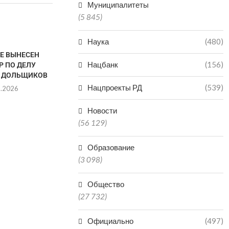
Муниципалитеты
(5 845)
Наука
(480)
ТЕ ВЫНЕСЕН
Нацбанк
(156)
Р ПО ДЕЛУ
 ДОЛЬЩИКОВ
Нацпроекты РД
(539)
8.2026
Новости
(56 129)
VR-ТЕХНОЛОГИИ
ДАГЕСТАН В
ЗАРАБОТАЛИ В КРЕПОСТИ
РЕГИО
Образование
НАРЫН-КАЛА В ДАГЕСТАНЕ
ПРОИЗ
(3 098)
МИНЕР
06.08.2026
06.0
Общество
(27 732)
Официально
(497)