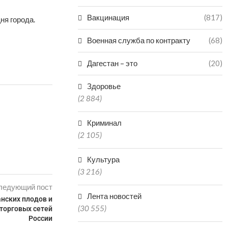
Вакцинация
(817)
ня города.
Военная служба по контракту
(68)
Дагестан – это
(20)
Здоровье
(2 884)
Криминал
(2 105)
Культура
(3 216)
ледующий пост
Лента новостей
анских плодов и
(30 555)
 торговых сетей
России