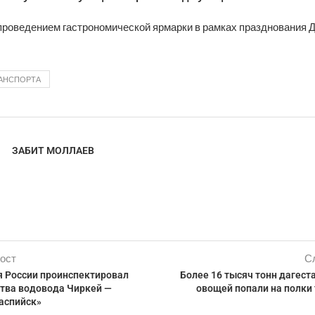
проведением гастрономической ярмарки в рамках празднования Д
РАНСПОРТА
ЗАБИТ МОЛЛАЕВ
ост
С
я России проинспектировал
Более 16 тысяч тонн дагест
ства водовода Чиркей —
овощей попали на полки
аспийск»