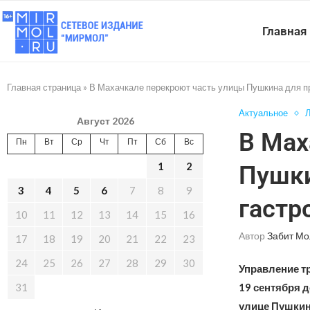
Главная
Главная страница
»
В Махачкале перекроют часть улицы Пушкина для п
Актуальное
Л
Август 2026
В Мах
Пн
Вт
Ср
Чт
Пт
Сб
Вс
1
2
Пушки
3
4
5
6
7
8
9
гастр
10
11
12
13
14
15
16
Автор
Забит Мо
17
18
19
20
21
22
23
24
25
26
27
28
29
30
Управление тр
31
19 сентября д
улице Пушкина