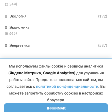
(1 344)
Экология
(192)
Экономика
(8 645)
Энергетика
(537)
Мы используем файлы cookie и сервисы аналитики
(
Яндекс Метрика
,
Google Analytics
) для улучшения
работы сайта. Продолжая пользоваться сайтом, вы
Главный редактор сетевого издания Магомаев Тимур Нухович. Контакты
соглашаетесь с
политикой конфиденциальности
. Вы
редакции: 8(988)-292-94-34 Почта: vestiskfo@gmail.com По вопросам
сотрудничества: institut-media@yandex.ru Адрес: 367018, Республика
можете запретить обработку cookies в настройках
Дагестан, г. Махачкала, пр-т Насрутдинова, д. 1а. Все права защищены.
Копирование и использование полных материалов запрещено, частичное
браузера.
цитирование возможно только при условии гиперссылки на сайт mirmol.ru.
16+
ПРИНИМАЮ