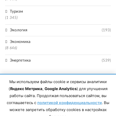
Туризм
(1 345)
Экология
(193)
Экономика
(8 646)
Энергетика
(539)
Мы используем файлы cookie и сервисы аналитики
(
Яндекс Метрика
,
Google Analytics
) для улучшения
работы сайта. Продолжая пользоваться сайтом, вы
Главный редактор сетевого издания Магомаев Тимур Нухович. Контакты
соглашаетесь с
политикой конфиденциальности
. Вы
редакции: 8(988)-292-94-34 Почта: vestiskfo@gmail.com По вопросам
сотрудничества: institut-media@yandex.ru Адрес: 367018, Республика
можете запретить обработку cookies в настройках
Дагестан, г. Махачкала, пр-т Насрутдинова, д. 1а. Все права защищены.
Копирование и использование полных материалов запрещено, частичное