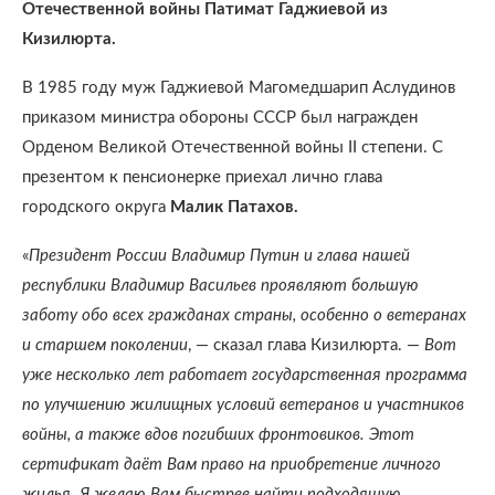
Отечественной войны Патимат Гаджиевой из
Кизилюрта.
В 1985 году муж Гаджиевой
Магомедшарип Аслудинов
приказом министра обороны СССР был награжден
Орденом Великой Отечественной войны II степени. С
презентом к пенсионерке приехал лично глава
городского округа
Малик Патахов.
«
Президент России Владимир Путин и глава нашей
республики Владимир Васильев проявляют большую
заботу обо всех гражданах страны,
особенно о ветеранах
и старшем поколении
, — сказал глава Кизилюрта. —
Вот
уже несколько лет работает государственная программа
по улучшению жилищных условий ветеранов и участников
войны, а также вдов погибших фронтовиков. Этот
сертификат даёт Вам право на приобретение личного
жилья. Я желаю Вам быстрее найти подходящую