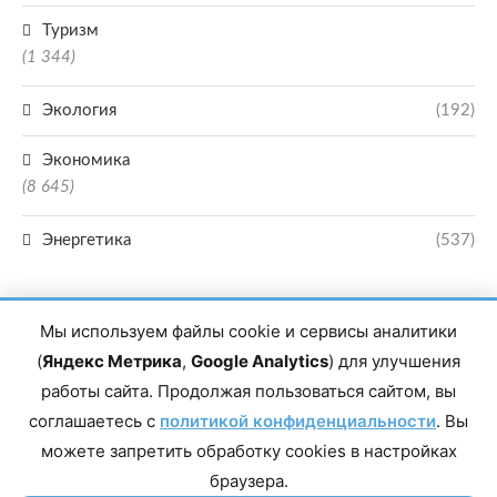
Туризм
(1 344)
Экология
(192)
Экономика
(8 645)
Энергетика
(537)
Мы используем файлы cookie и сервисы аналитики
(
Яндекс Метрика
,
Google Analytics
) для улучшения
работы сайта. Продолжая пользоваться сайтом, вы
Главный редактор сетевого издания Магомаев Тимур Нухович. Контакты
соглашаетесь с
политикой конфиденциальности
. Вы
редакции: 8(988)-292-94-34 Почта: vestiskfo@gmail.com По вопросам
сотрудничества: institut-media@yandex.ru Адрес: 367018, Республика
можете запретить обработку cookies в настройках
Дагестан, г. Махачкала, пр-т Насрутдинова, д. 1а. Все права защищены.
Копирование и использование полных материалов запрещено, частичное
браузера.
цитирование возможно только при условии гиперссылки на сайт mirmol.ru.