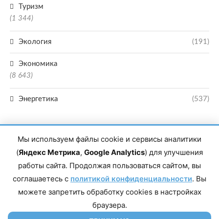
Туризм
(1 344)
Экология
(191)
Экономика
(8 643)
Энергетика
(537)
Мы используем файлы cookie и сервисы аналитики
(
Яндекс Метрика
,
Google Analytics
) для улучшения
работы сайта. Продолжая пользоваться сайтом, вы
Главный редактор сетевого издания Магомаев Тимур Нухович. Контакты
соглашаетесь с
политикой конфиденциальности
. Вы
редакции: 8(988)-292-94-34 Почта: vestiskfo@gmail.com По вопросам
сотрудничества: institut-media@yandex.ru Адрес: 367018, Республика
можете запретить обработку cookies в настройках
Дагестан, г. Махачкала, пр-т Насрутдинова, д. 1а. Все права защищены.
Копирование и использование полных материалов запрещено, частичное
браузера.
цитирование возможно только при условии гиперссылки на сайт mirmol.ru.
16+