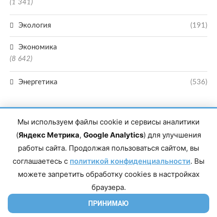
(1 341)
Экология
(191)
Экономика
(8 642)
Энергетика
(536)
Мы используем файлы cookie и сервисы аналитики
(
Яндекс Метрика
,
Google Analytics
) для улучшения
работы сайта. Продолжая пользоваться сайтом, вы
Главный редактор сетевого издания Магомаев Тимур Нухович. Контакты
соглашаетесь с
политикой конфиденциальности
. Вы
редакции: 8(988)-292-94-34 Почта: vestiskfo@gmail.com По вопросам
сотрудничества: institut-media@yandex.ru Адрес: 367018, Республика
можете запретить обработку cookies в настройках
Дагестан, г. Махачкала, пр-т Насрутдинова, д. 1а. Все права защищены.
Копирование и использование полных материалов запрещено, частичное
браузера.
цитирование возможно только при условии гиперссылки на сайт mirmol.ru.
16+
ПРИНИМАЮ