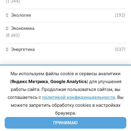
(1 344)
Экология
(192)
Экономика
(8 645)
Энергетика
(537)
Мы используем файлы cookie и сервисы аналитики
(
Яндекс Метрика
,
Google Analytics
) для улучшения
работы сайта. Продолжая пользоваться сайтом, вы
Главный редактор сетевого издания Магомаев Тимур Нухович. Контакты
соглашаетесь с
политикой конфиденциальности
. Вы
редакции: 8(988)-292-94-34 Почта: vestiskfo@gmail.com По вопросам
сотрудничества: institut-media@yandex.ru Адрес: 367018, Республика
можете запретить обработку cookies в настройках
Дагестан, г. Махачкала, пр-т Насрутдинова, д. 1а. Все права защищены.
Копирование и использование полных материалов запрещено, частичное
браузера.
цитирование возможно только при условии гиперссылки на сайт mirmol.ru.
16+
ПРИНИМАЮ