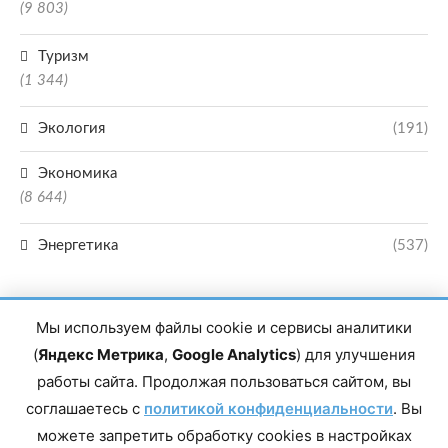
(9 803)
Туризм
(1 344)
Экология
(191)
Экономика
(8 644)
Энергетика
(537)
Мы используем файлы cookie и сервисы аналитики
(
Яндекс Метрика
,
Google Analytics
) для улучшения
работы сайта. Продолжая пользоваться сайтом, вы
Главный редактор сетевого издания Магомаев Тимур Нухович. Контакты
соглашаетесь с
политикой конфиденциальности
. Вы
редакции: 8(988)-292-94-34 Почта: vestiskfo@gmail.com По вопросам
сотрудничества: institut-media@yandex.ru Адрес: 367018, Республика
можете запретить обработку cookies в настройках
Дагестан, г. Махачкала, пр-т Насрутдинова, д. 1а. Все права защищены.