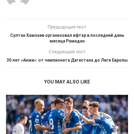
Предыдущие пост
Султан Хамзаев организовал ифтар в последний день
месяца Рамадан
Следующий пост
30 лет «Анжи»: от чемпионата Дагестана до Лиги Европы
YOU MAY ALSO LIKE