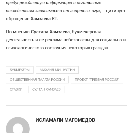
предупреждающую информацию о негативных
последствиях зависимости от азартных игр»,
– цитирует
обращение
Хамзаева
RT.
По мнению
Султана Хамзаева
, букмекерская
деятельность и ее реклама небезопасны для социально и
психологического состояния некоторых граждан.
БУКМЕКЕРЫ
МИХАИЛ МИШУСТИН
ОБЩЕСТВЕННАЯ ПАЛАТА РОССИИ
ПРОЕКТ "ТРЕЗВАЯ РОССИЯ"
СТАВКИ
СУЛТАН ХАМЗАЕВ
ИСЛАМАЛИ МАГОМЕДОВ