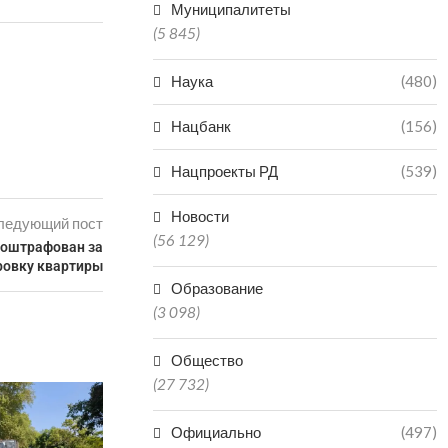
Муниципалитеты
(5 845)
Наука
(480)
Нацбанк
(156)
Нацпроекты РД
(539)
Новости
ледующий пост
(56 129)
оштрафован за
ровку квартиры
Образование
(3 098)
Общество
(27 732)
В ДАГЕСТАН
ПОПАЛ В БО
Официально
(497)
КАТА