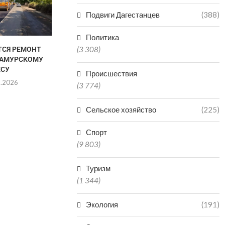
06.0
Подвиги Дагестанцев
(388)
Политика
(3 308)
ТСЯ РЕМОНТ
ДВУХ БРАТЬЕВ-МЕДВЕДЕЙ
САМУРСКОМУ
МИШУ И ГРИШУ ИЗ
ЕСУ
ДАГЕСТАНА ОТПРАВИЛИ...
Происшествия
8.2026
06.08.2026
(3 774)
Сельское хозяйство
(225)
Спорт
(9 803)
Туризм
(1 344)
Экология
(191)