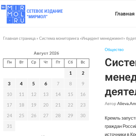
Главная
Главная страница
»
Система мониторинга «Инцидент менеджмент» будет
Общество
Август 2026
Систе
Пн
Вт
Ср
Чт
Пт
Сб
Вс
1
2
менед
3
4
5
6
7
8
9
деяте
10
11
12
13
14
15
16
Автор
Alieva.am
17
18
19
20
21
22
23
24
25
26
27
28
29
30
Кремль запуст
31
граждан Росси
источники в Кр