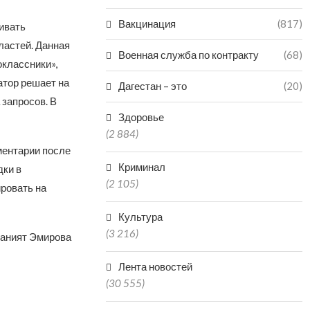
Вакцинация
(817)
ивать
ластей. Данная
Военная служба по контракту
(68)
классники»,
атор решает на
Дагестан – это
(20)
запросов. В
Здоровье
(2 884)
ментарии после
Криминал
дки в
(2 105)
ировать на
Культура
(3 216)
аният Эмирова
Лента новостей
(30 555)