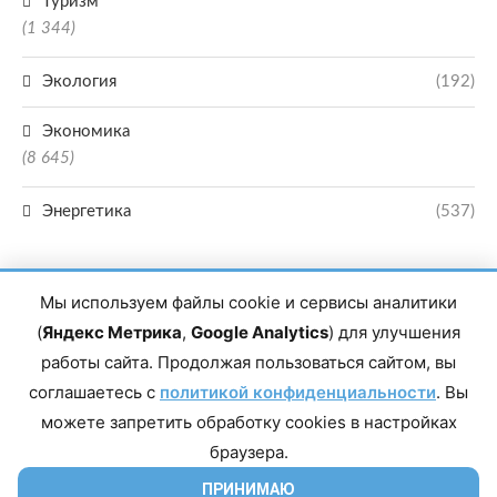
Туризм
(1 344)
Экология
(192)
Экономика
(8 645)
Энергетика
(537)
Мы используем файлы cookie и сервисы аналитики
(
Яндекс Метрика
,
Google Analytics
) для улучшения
работы сайта. Продолжая пользоваться сайтом, вы
Главный редактор сетевого издания Магомаев Тимур Нухович. Контакты
соглашаетесь с
политикой конфиденциальности
. Вы
редакции: 8(988)-292-94-34 Почта: vestiskfo@gmail.com По вопросам
сотрудничества: institut-media@yandex.ru Адрес: 367018, Республика
можете запретить обработку cookies в настройках
Дагестан, г. Махачкала, пр-т Насрутдинова, д. 1а. Все права защищены.
Копирование и использование полных материалов запрещено, частичное
браузера.
цитирование возможно только при условии гиперссылки на сайт mirmol.ru.
16+
ПРИНИМАЮ