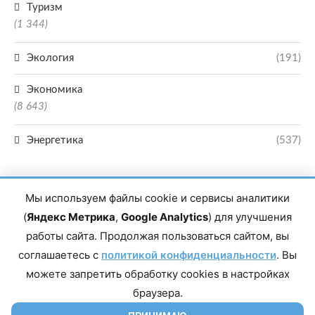
Туризм
(1 344)
Экология
(191)
Экономика
(8 643)
Энергетика
(537)
Мы используем файлы cookie и сервисы аналитики
(
Яндекс Метрика
,
Google Analytics
) для улучшения
работы сайта. Продолжая пользоваться сайтом, вы
Главный редактор сетевого издания Магомаев Тимур Нухович. Контакты
соглашаетесь с
политикой конфиденциальности
. Вы
редакции: 8(988)-292-94-34 Почта: vestiskfo@gmail.com По вопросам
сотрудничества: institut-media@yandex.ru Адрес: 367018, Республика
можете запретить обработку cookies в настройках
Дагестан, г. Махачкала, пр-т Насрутдинова, д. 1а. Все права защищены.
Копирование и использование полных материалов запрещено, частичное
браузера.
цитирование возможно только при условии гиперссылки на сайт mirmol.ru.
16+