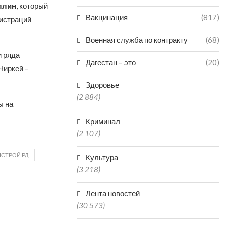
ллин
, который
Вакцинация
(817)
нистраций
Военная служба по контракту
(68)
и ряда
Дагестан – это
(20)
Чиркей –
Здоровье
(2 884)
ы на
Криминал
(2 107)
СТРОЙ РД
Культура
(3 218)
Лента новостей
(30 573)