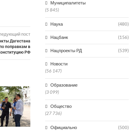
Муниципалитеты
(5 845)
Наука
(480)
ледующий пост
Нацбанк
(156)
нкты Дагестана
по поправкам в
Нацпроекты РД
(539)
Конституцию РФ
Новости
(56 147)
Образование
(3 099)
Общество
(27 736)
Официально
(500)