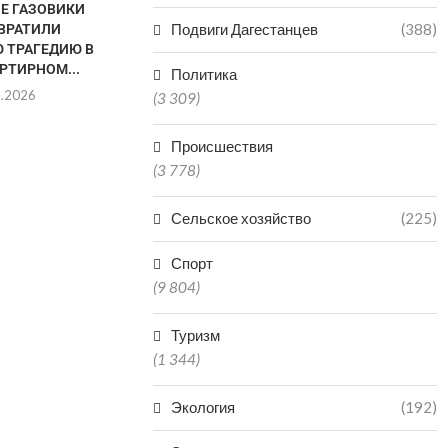
НЕ ГАЗОВИКИ
В «КОМАНДУ ДАГЕСТАНА»
ДАГЕСТАН В
Подвиги Дагестанцев
(388)
ВРАТИЛИ
ПОДАЛИ ЗАЯВКИ НА УЧАСТИЕ
РЕГИО
 ТРАГЕДИЮ В
3500...
ПРОИЗ
РТИРНОМ...
МИНЕР
Политика
07.08.2026
8.2026
06.0
(3 309)
Происшествия
(3 778)
Сельское хозяйство
(225)
Спорт
(9 804)
Туризм
(1 344)
Экология
(192)