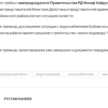
тет прибыл
зампредседателя Правительства РД Инсаф Хайру
ии представителей Минстроя Дагестана и представителей адми
йнакского района изучил ситуацию на месте.
це-премьер, для решения ситуации с водоснабжением Буйнакска 
нктов района принято решение строительство нового водовода «
це-премьер, проектирование уже завершено и документы передан
БУЙНАКСКИЙ РАЙОН
ВОДОСНАБЖЕНИЕ
ИНСАФ ХАЙРУЛЛИН
МИН
РУСТАМ КАНИЕВ