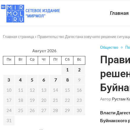
Главная
Главная страница
»
Правительство Дагестана озвучило решение ситуац
Общество
По
Август 2026
Прави
Пн
Вт
Ср
Чт
Пт
Сб
Вс
1
2
решен
3
4
5
6
7
8
9
Буйна
10
11
12
13
14
15
16
Автор
Рустам К
17
18
19
20
21
22
23
24
25
26
27
28
29
30
Власти Дагес
31
Буйнакского р