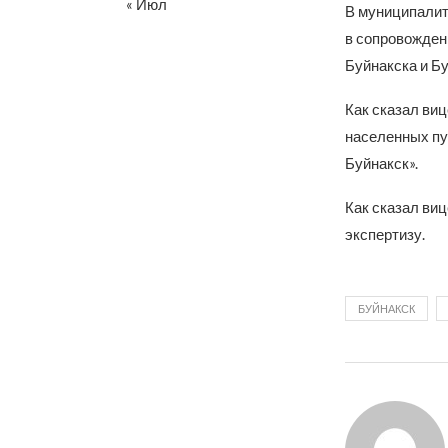
« Июл
В муниципали
в сопровожден
Буйнакска и Бу
Как сказал ви
населенных пу
Буйнакск».
Как сказал ви
экспертизу.
БУЙНАКСК