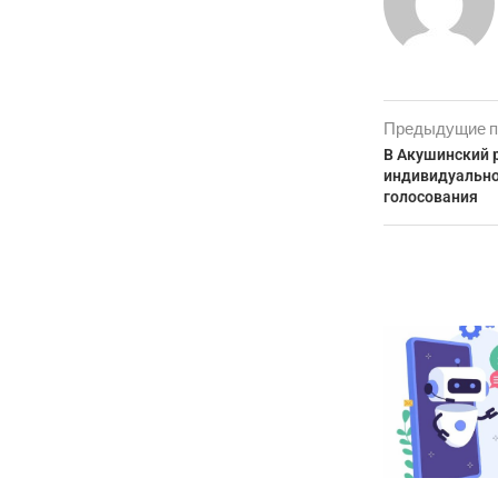
Предыдущие п
В Акушинский 
индивидуально
голосования