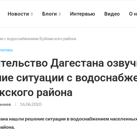
Новости
Блоги
Интервью
Видео
О 
ии с водоснабжением Буйнакского района
литика
тельство Дагестана озву
ие ситуации с водоснабж
кского района
аниев
16.06.2020
тана нашли решение ситуации в водоснабжением населенных
айона.