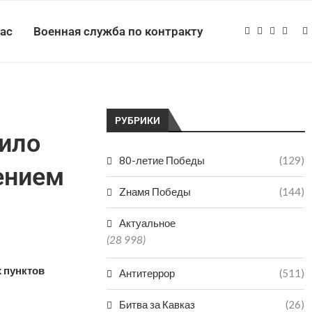
нас
Военная служба по контракту
РУБРИКИ
чило
80-летие Победы
(129)
ением
Zнамя Победы
(144)
Актуальное
(28 998)
 пунктов
Антитеррор
(511)
Битва за Кавказ
(26)