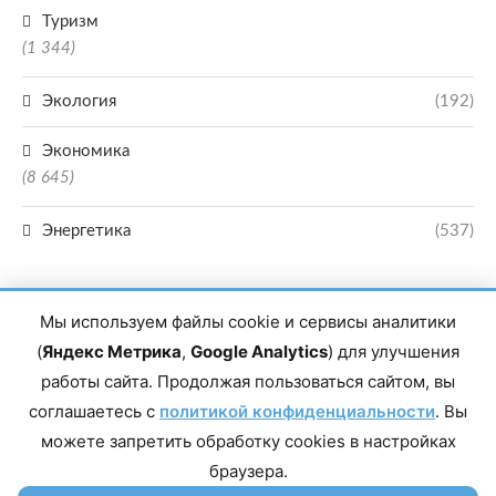
Туризм
(1 344)
Экология
(192)
Экономика
(8 645)
Энергетика
(537)
Мы используем файлы cookie и сервисы аналитики
(
Яндекс Метрика
,
Google Analytics
) для улучшения
работы сайта. Продолжая пользоваться сайтом, вы
Главный редактор сетевого издания Магомаев Тимур Нухович. Контакты
соглашаетесь с
политикой конфиденциальности
. Вы
редакции: 8(988)-292-94-34 Почта: vestiskfo@gmail.com По вопросам
сотрудничества: institut-media@yandex.ru Адрес: 367018, Республика
можете запретить обработку cookies в настройках
Дагестан, г. Махачкала, пр-т Насрутдинова, д. 1а. Все права защищены.
Копирование и использование полных материалов запрещено, частичное
браузера.
цитирование возможно только при условии гиперссылки на сайт mirmol.ru.