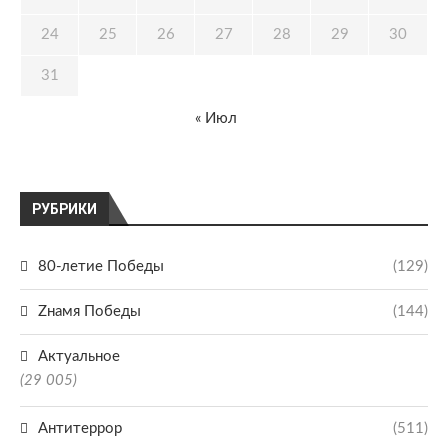
24
25
26
27
28
29
30
31
« Июл
РУБРИКИ
80-летие Победы
(129)
Zнамя Победы
(144)
Актуальное
(29 005)
Антитеррор
(511)