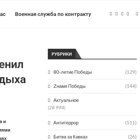
нас
Военная служба по контракту
РУБРИКИ
енил
80-летие Победы
(129)
тдыха
Zнамя Победы
(144)
Актуальное
(28 994)
в и
Антитеррор
(511)
иями
Битва за Кавказ
(26)
рях