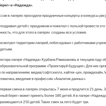
ерег» и «Надежда».
оссии в лагерях проходили праздничные концерты и конкурсы рис
оздравил детей с праздником и пожелал с пользой провести это
ность, что для этого в лагерях созданы все условия.
осмотрел территории лагерей, побеседовал с работниками учреж
детьми.
ектора лагеря «Надежда» Курбана Рамазанова, в текущем году о
 образовательной программе «Проектируй будущее». Для них орг
 по направлениям: медиа/софтскиллз, хайтек-цех, промдизайн, 
тематика, введение в профессию «Аналитик данных».
первая смена в лагерях открылась 7 июня и продлится 21 день. 
ный берег» может принять более 180 детей. А в лагере «Надежд
размещаются 250 детей. Таких смен за лето будет три.