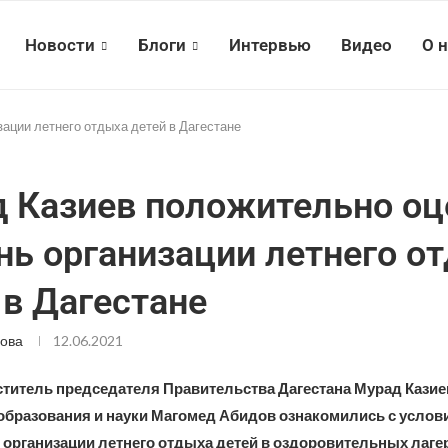
Новости
Блоги
Интервью
Видео
О 
ации летнего отдыха детей в Дагестане
 Казиев положительно оц
нь организации летнего о
 в Дагестане
ова
12.06.2021
ститель председателя Правительства Дагестана Мурад Казие
образования и науки Магомед Абидов ознакомились с услов
 организации летнего отдыха детей в оздоровительных лаге