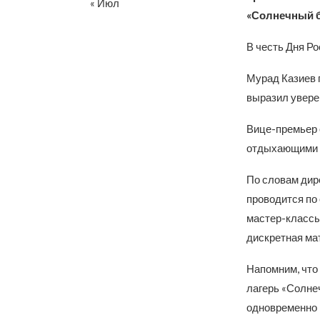
« Июл
«Солнечный б
В честь Дня Р
Мурад Казиев п
выразил уверен
Вице-премьер 
отдыхающими 
По словам дир
проводится по
мастер-классы
дискретная ма
Напомним, что 
лагерь «Солнеч
одновременно 