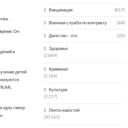
Вакцинация
(817)
унка.
Военная служба по контракту
(68)
 время. Он
Дагестан – это
(20)
Здоровье
дений и
(2 884)
Криминал
бучение детей
(2 106)
анизуются
VR/AR,
Культура
(3 217)
За одну смену
Лента новостей
а»
(30 565)