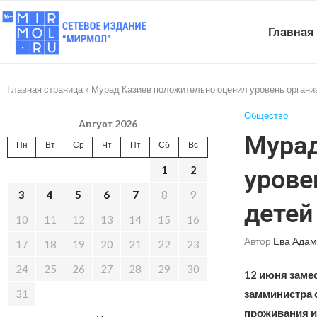
Главная
Главная страница
»
Мурад Казиев положительно оценил уровень организ
Общество
Август 2026
Мурад
Пн
Вт
Ср
Чт
Пт
Сб
Вс
1
2
урове
3
4
5
6
7
8
9
детей
10
11
12
13
14
15
16
Автор
Ева Адам
17
18
19
20
21
22
23
24
25
26
27
28
29
30
12 июня заме
31
замминистра 
проживания и