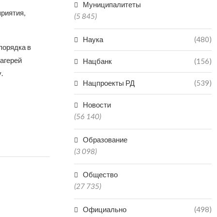
Муниципалитеты
риятия,
(5 845)
Наука
(480)
порядка в
агерей
Нацбанк
(156)
у.
Нацпроекты РД
(539)
Новости
(56 140)
Образование
(3 098)
Общество
(27 735)
Официально
(498)