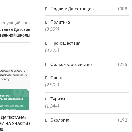
Подвиги Дагестанцев
(388)
Политика
ледующий пост
(3 309)
ставка Детской
твенной школы
Происшествия
(3 775)
Сельское хозяйство
(225)
Спорт
(9 804)
Туризм
(1 344)
 ДАГЕСТАНА»
ДАГЕСТАН ВОШЕЛ В ТОП-5
ГАСТРОН
Экология
(192)
КИ НА УЧАСТИЕ
РЕГИОНОВ ПО
ФЕСТИВАЛЬ
0...
ПРОИЗВОДСТВУ
МАХА