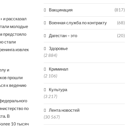
Вакцинация
(817)
» и рассказал
Военная служба по контракту
(68)
ботали молодые
им предстояло
Дагестан – это
(20)
но стали
Здоровье
ренинга извлек
(2 884)
Криминал
елу и
(2 106)
иков прошли
ься к ведению
Культура
(3 217)
 федерального
инистерство по
Лента новостей
та. В
(30 567)
более 10 тысяч