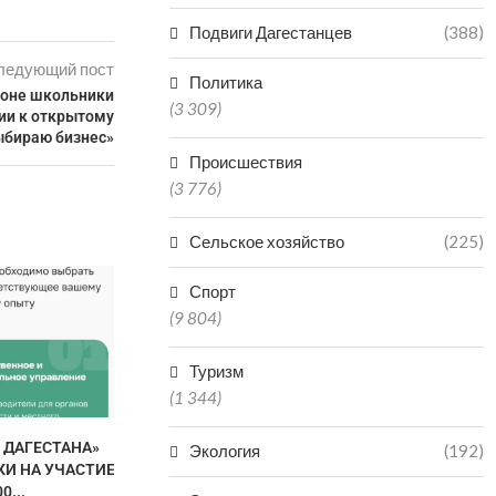
Подвиги Дагестанцев
(388)
ледующий пост
Политика
йоне школьники
(3 309)
ии к открытому
выбираю бизнес»
Происшествия
(3 776)
Сельское хозяйство
(225)
Спорт
(9 804)
Туризм
(1 344)
 ДАГЕСТАНА»
ДАГЕСТАН ВОШЕЛ В ТОП-5
ГАСТРОН
Экология
(192)
КИ НА УЧАСТИЕ
РЕГИОНОВ ПО
ФЕСТИВАЛЬ
0...
ПРОИЗВОДСТВУ
МАХА