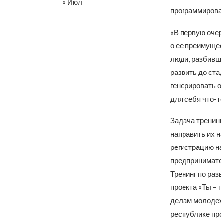
« Июл
программирова
«В первую оче
о ее преимущес
люди, разбивши
развить до ст
генерировать о
для себя что-т
Задача тренин
направить их н
регистрацию н
предпринимате
Тренинг по ра
проекта «Ты –
делам молодеж
республике пр