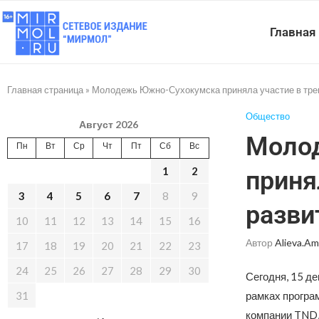
Главная
Главная страница
»
Молодежь Южно-Сухокумска приняла участие в трен
Общество
Август 2026
Моло
Пн
Вт
Ср
Чт
Пт
Сб
Вс
1
2
приня
3
4
5
6
7
8
9
разви
10
11
12
13
14
15
16
Автор
Alieva.am
17
18
19
20
21
22
23
24
25
26
27
28
29
30
Сегодня, 15 д
31
рамках програ
компании TND,