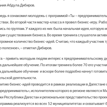
ния Абдула Дибиров.
редь я ознакомил молодежь с программой «Ты – предприниматель
твах. Во второй части мастер-класса я провел бизнес-игру. Ра
сь по группам. У каждого из них была начальная идея, которую 
адии существования бизнеса. Во время тренинга слушатели актив
громное количество бизнес-идей. Считаю, что каждый участник т
о полезное», – отметил Дибиров.
га – привить молодым людям интерес к предпринимательскому д
а дальнейшее обучение. По итогам тренинга более 70 его участн
а дальнейшее обучение и вскоре более подробно начнут готовит
льской деятельности.
звитию бизнес-идей проводится в рамках реализации в Дагестане
 предприниматель», исполнителем которого в регионе являются М
и Республики Дагестан и региональное представительство проек
ограмма реализуется во всех 52 муниципалитетах и охватывает 