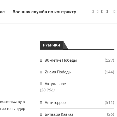
нас
Военная служба по контракту
РУБРИКИ
80-летие Победы
(129)
Zнамя Победы
(144)
Актуальное
(28 996)
имательству в
Антитеррор
(511)
тие топ-лидер
Битва за Кавказ
(26)