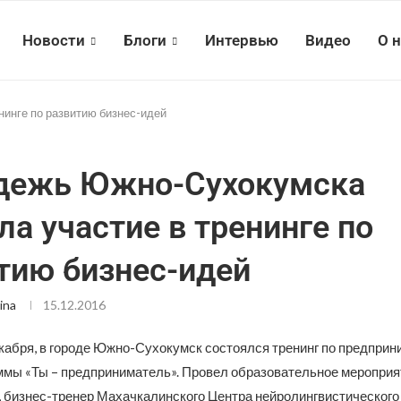
Новости
Блоги
Интервью
Видео
О 
инге по развитию бизнес-идей
дежь Южно-Сухокумска
ла участие в тренинге по
тию бизнес-идей
ina
15.12.2016
екабря, в городе Южно-Сухокумск состоялся тренинг по предприн
ммы «Ты – предприниматель». Провел образовательное мероприя
 бизнес-тренер Махачкалинского Центра нейролингвистического