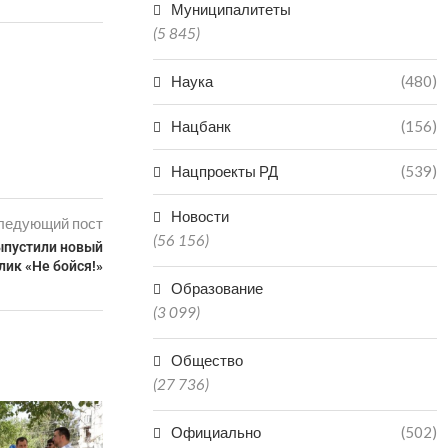
Муниципалитеты
(5 845)
Наука
(480)
Нацбанк
(156)
Нацпроекты РД
(539)
Новости
ледующий пост
(56 156)
ыпустили новый
ик «Не бойся!»
Образование
(3 099)
Общество
(27 736)
Официально
(502)