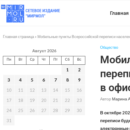
Главная
Главная страница
»
Мобильные пункты Всероссийской переписи населени
Общество
Август 2026
Мобил
Пн
Вт
Ср
Чт
Пт
Сб
Вс
1
2
переп
3
4
5
6
7
8
9
в офи
10
11
12
13
14
15
16
Автор
Марина 
17
18
19
20
21
22
23
24
25
26
27
28
29
30
В октябре 202
31
переписи буд
электронные 