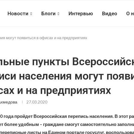
Новости
Блоги
Интервью
Видео
О 
я могут появиться в офисах и на предприятиях
ьные пункты Всероссийс
иси населения могут появ
сах и на предприятиях
Ахмедова
27.03.2020
0 года пройдет Всероссийская перепись населения. В этот р
ет более удобным – граждане смогут самостоятельно заполн
переписные листы на Едином портале госуслуг, воспользов