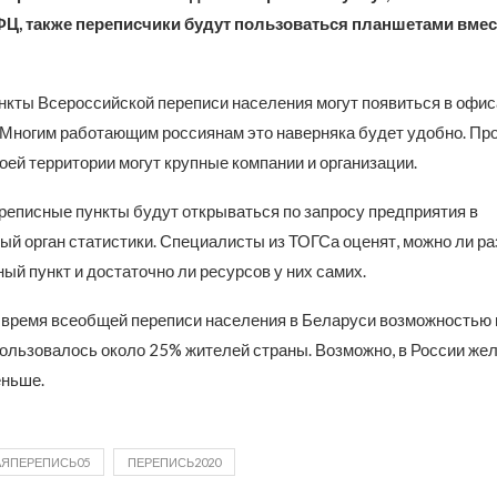
ФЦ, также переписчики будут пользоваться планшетами вме
кты Всероссийской переписи населения могут появиться в офиса
 Многим работающим россиянам это наверняка будет удобно. Пр
оей территории могут крупные компании и организации.
еписные пункты будут открываться по запросу предприятия в
ый орган статистики. Специалисты из ТОГСа оценят, можно ли ра
й пункт и достаточно ли ресурсов у них самих.
о время всеобщей переписи населения в Беларуси возможностью
пользовалось около 25% жителей страны. Возможно, в России ж
еньше.
ЯПЕРЕПИСЬ05
ПЕРЕПИСЬ2020