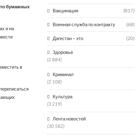
сто бумажных
Вакцинация
(817)
Военная служба по контракту
(68)
х и на
овести
Дагестан – это
(20)
Здоровье
(2 884)
зместить в
Криминал
(2 108)
 переписаться
Культура
елающих
(3 219)
Лента новостей
(30 582)