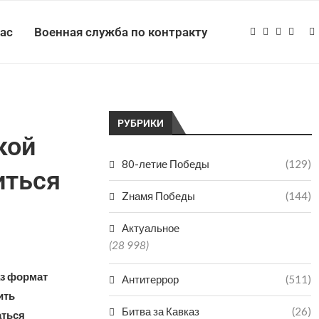
нас
Военная служба по контракту
РУБРИКИ
кой
80-летие Победы
(129)
иться
Zнамя Победы
(144)
Актуальное
(28 998)
аз формат
Антитеррор
(511)
ить
Битва за Кавказ
(26)
аться