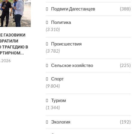
Подвиги Дагестанцев
(388)
Политика
(3 310)
НЕ ГАЗОВИКИ
В «КОМАНДУ ДАГЕСТАНА»
ДАГЕСТАН В
ВРАТИЛИ
ПОДАЛИ ЗАЯВКИ НА УЧАСТИЕ
РЕГИО
Происшествия
 ТРАГЕДИЮ В
3500...
ПРОИЗ
(3 782)
РТИРНОМ...
МИНЕР
07.08.2026
8.2026
06.0
Сельское хозяйство
(225)
Спорт
(9 804)
Туризм
(1 344)
Экология
(192)