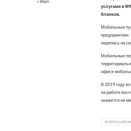
« Июл
услугами в М
бланков.
Мобильные пун
предприятиях.
перепись на св
Мобильные пер
территориальн
офисе мобильны
В 2019 году в
на работе вос
окажется не м
ВСЕРОССИЙСКА