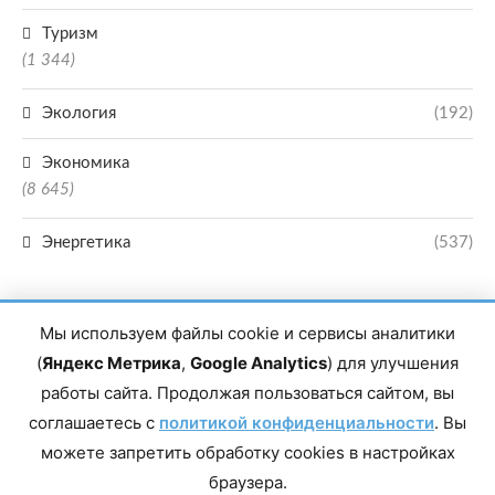
Туризм
(1 344)
Экология
(192)
Экономика
(8 645)
Энергетика
(537)
Мы используем файлы cookie и сервисы аналитики
(
Яндекс Метрика
,
Google Analytics
) для улучшения
работы сайта. Продолжая пользоваться сайтом, вы
соглашаетесь с
политикой конфиденциальности
. Вы
Главный редактор сетевого издания Магомаев Тимур Нухович. Контакты
редакции: 8(988)-292-94-34 Почта: vestiskfo@gmail.com По вопросам
можете запретить обработку cookies в настройках
сотрудничества: institut-media@yandex.ru Адрес: 367018, Республика
Дагестан, г. Махачкала, пр-т Насрутдинова, д. 1а. Все права защищены.
браузера.
Копирование и использование полных материалов запрещено, частичное