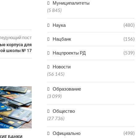
Муниципалитеты
(5 845)
Наука
(480)
ледующий пост
Нацбанк
(156)
ые корпуса для
ной школы № 17
Нацпроекты РД
(539)
Новости
(56 145)
Образование
ЧИНОВНИК В ДАГЕСТАНЕ
ПОЛУЧИЛ 3,5 ГОДА КОЛОНИИ
(3 099)
ЗА...
07.08.2026
Общество
(27 736)
Официально
(498)
КИЕ БАНКИ
ДАГЕСТАНЕ