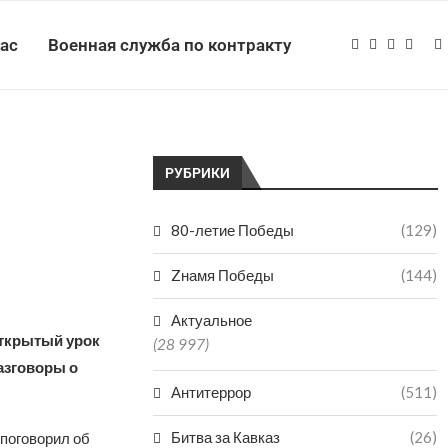
нас
Военная служба по контракту
РУБРИКИ
80-летие Победы
(129)
Zнамя Победы
(144)
Актуальное
ткрытый урок
(28 997)
азговоры о
Антитеррор
(511)
Битва за Кавказ
(26)
 поговорил об