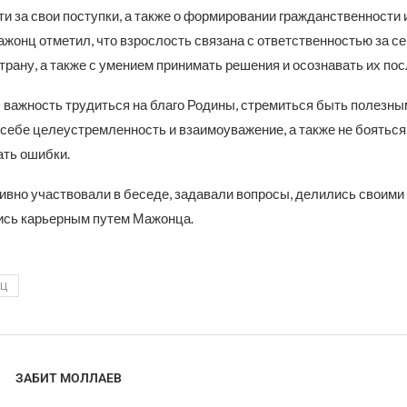
и за свои поступки, а также о формировании гражданственности 
жонц отметил, что взрослость связана с ответственностью за себ
трану, а также с умением принимать решения и осознавать их по
 важность трудиться на благо Родины, стремиться быть полезны
 себе целеустремленность и взаимоуважение, а также не бояться
ать ошибки.
ивно участвовали в беседе, задавали вопросы, делились своим
ись карьерным путем Мажонца.
НЦ
ЗАБИТ МОЛЛАЕВ