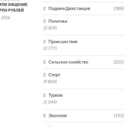
ИЛИ ХИЩЕНИЕ
СУДЕ ЗА Н
Подвиги Дагестанцев
(388)
ТРЛН РУБЛЕЙ
ОТЛОВ АГР
8.2026
07.0
Политика
(3 309)
Происшествия
(3 777)
Сельское хозяйство
(225)
Спорт
(9 804)
Туризм
(1 344)
Экология
(192)