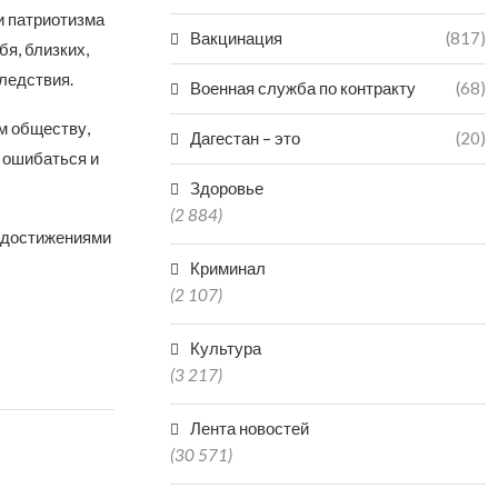
и патриотизма
Вакцинация
(817)
я, близких,
следствия.
Военная служба по контракту
(68)
м обществу,
Дагестан – это
(20)
 ошибаться и
Здоровье
(2 884)
и достижениями
Криминал
(2 107)
Культура
(3 217)
Лента новостей
(30 571)