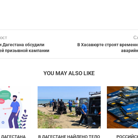
ост
С
 Дагестана обсудили
В Хасавюрте строят временн
ей призывной кампании
аварий
YOU MAY ALSO LIKE
ДАГЕСТАНА
В ДАГЕСТАНЕ НАЙДЕНО ТЕЛО
РОССИЙС