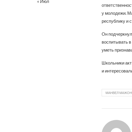
« Июл
ответственност
у молодежи. Ма
республику и с
Он подчеркнул
воспитывать в
уметь признав
Школьники акт
и интересовал
МАНВЕЛ МАЖО