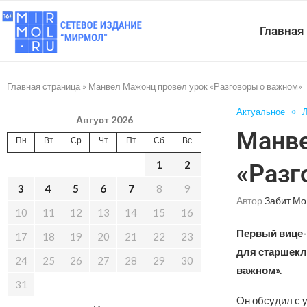
Главная
Главная страница
»
Манвел Мажонц провел урок «Разговоры о важном»
Актуальное
Л
Август 2026
Манве
Пн
Вт
Ср
Чт
Пт
Сб
Вс
1
2
«Разг
3
4
5
6
7
8
9
Автор
Забит Мо
10
11
12
13
14
15
16
Первый вице-
17
18
19
20
21
22
23
для старшекл
24
25
26
27
28
29
30
важном».
31
Он обсудил с у