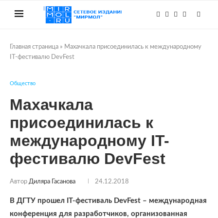
Главная страница
»
Махачкала присоединилась к международному
IT-фестивалю DevFest
Общество
Махачкала
присоединилась к
международному IT-
фестивалю DevFest
Автор
Диляра Гасанова
24.12.2018
В ДГТУ прошел IT-фестиваль DevFest – международная
конференция для разработчиков, организованная