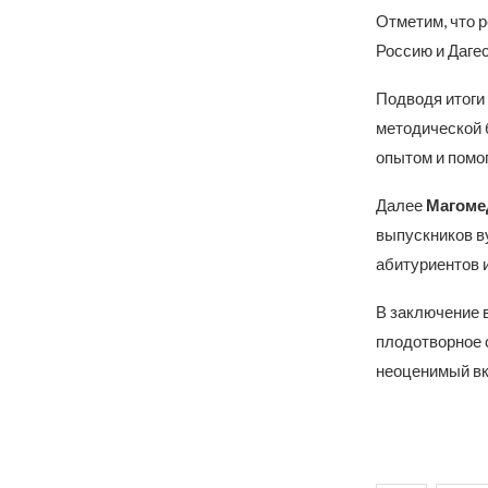
Отметим, что р
Россию и Дагес
Подводя итоги 
методической 
опытом и помог
Далее
Магоме
выпускников ву
абитуриентов 
В заключение 
плодотворное 
неоценимый вк