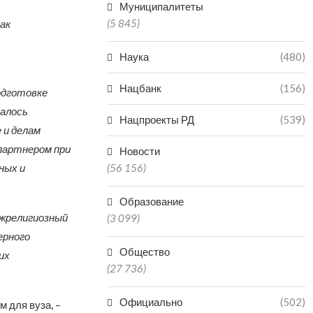
Муниципалитеты
(5 845)
ак
Наука
(480)
Нацбанк
(156)
одготовке
залось
Нацпроекты РД
(539)
 и делам
партнером при
Новости
ных и
(56 156)
Образование
ежрелигиозный
(3 099)
ерного
Общество
их
(27 736)
Официально
(502)
 для вуза, –