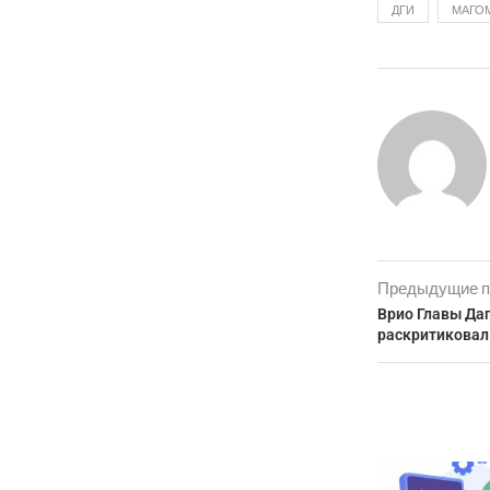
ДГИ
МАГОМ
Предыдущие п
Врио Главы Да
раскритиковал