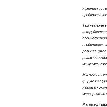
К реализации 
предполагалос
Тем не менее 
сотрудничеств
специалистов 
плодотворным
религий Дагес
реализации ве
межрелигиозн
Мы приняли уч
форум, конкур
Кавказа, конку
мероприятий о
Магомед Гад