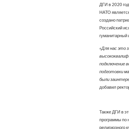
ДГИ в 2020 го
НАТО является
создано патри
Российский ис
гуманитарный 
«Для нас это 
высококвалифи
подключение в
подготовки м
были заинтере
добавил ректо
Также ДГИ в э
программы по 
религиозного к