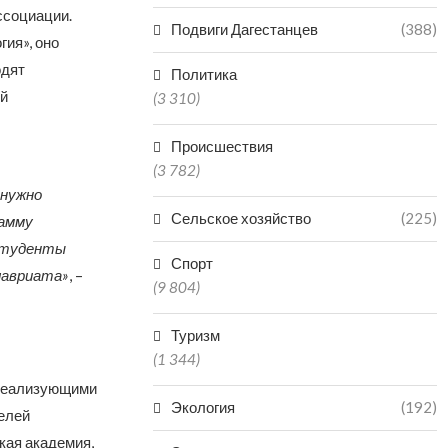
ссоциации.
Подвиги Дагестанцев
(388)
ия», оно
одят
Политика
ий
(3 310)
Происшествия
(3 782)
 нужно
Сельское хозяйство
(225)
рамму
 Студенты
Спорт
лавриата»
, –
(9 804)
Туризм
(1 344)
 реализующими
Экология
(192)
елей
кая академия,