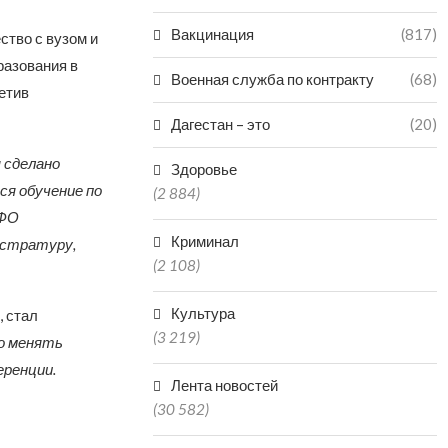
Вакцинация
(817)
тво с вузом и
разования в
Военная служба по контракту
(68)
етив
Дагестан – это
(20)
 сделано
Здоровье
ся обучение по
(2 884)
КФО
Криминал
истратуру,
(2 108)
Культура
, стал
(3 219)
ко менять
ренции.
Лента новостей
(30 582)