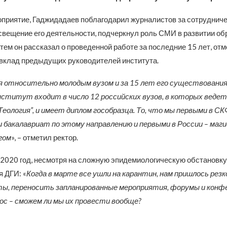
приятие, Гаджидадаев поблагодарил журналистов за сотрудничес
свещение его деятельности, подчеркнул роль СМИ в развитии об
тем он рассказал о проведенной работе за последние 15 лет, отм
вклад предыдущих руководителей института.
 относительно молодым вузом и за 15 лет его существования
нститут входит в число 12 российских вузов, в которых ведет
Теология”, и имеет диплом гособразца. То, что мы первыми в С
 бакалавриат по этому направлению и первыми в России – маг
гом
», – отметил ректор.
 2020 год, несмотря на сложную эпидемиологическую обстановку
 ДГИ: «
Когда в марте все ушли на карантин, нам пришлось рез
ы, переносить запланированные мероприятия, форумы и конфе
ос – сможем ли мы их провести вообще?