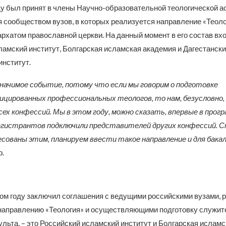
ду был принят в члены Научно-образовательной теологической а
 сообществом вузов, в которых реализуется направление «Теолог
архатом православной церкви. На данный момент в его состав вх
ламский институт, Болгарская исламская академия и Дагестанск
институт.
значимое событие, потому что если мы говорим о подготовке
цированных профессиональных теологов, то нам, безусловно,
сех конфессий. Мы в этом году, можно сказать, впервые в прог
агистрантов подключили представителей других конфессий.
сованы этим, планируем ввести такое направление и для бака
р.
том году заключил соглашения с ведущими российскими вузами,
направлению «Теология» и осуществляющими подготовку служит
ульта, – это Российский исламский институт и Болгарская исламс