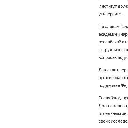
Институт друж
университет.
По словам Гад
академией нар
российской ак
сотрудничеств
вопросах подг
Дагестан впер
организованно
поддержке Фед
Республику пр
Джаватханова,
отдельным онл
своих исследо