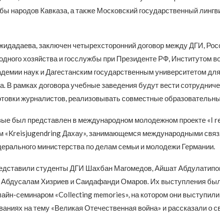
бы народов Кавказа, а также Московский государственный лингв
жидадаева, заключен четырехсторонний договор между ДГИ, Рос
одного хозяйства и госслужбы при Президенте РФ, Институтом в
адемии наук и Дагестанским государственным университетом дл
а. В рамках договора учебные заведения будут вести сотрудниче
отовки журналистов, реализовывать совместные образовательны
вые был представлен в международном молодежном проекте «I r
м «Kreisjugendring Дахау», занимающемся международными связ
ерального министерства по делам семьи и молодежи Германии.
едставили студенты ДГИ Шахбан Магомедов, Айшат Абдулатипо
 Абдусалам Хизриев и Саидафанди Омаров. Их выступления бы
айн-семинаром «Collecting memories», на котором они выступили
ваниях на тему «Великая Отечественная война» и рассказали о с