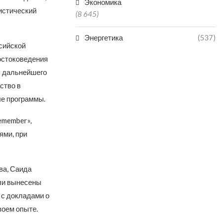
Экономика
истический
(8 645)
Энергетика
(537)
сийской
остоковедения
я дальнейшего
ство в
е программы.
emember»,
ями, при
ва, Саида
ли вынесены
 с докладами о
воем опыте.