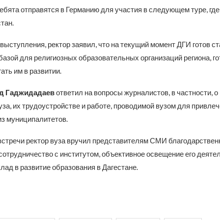
ебята отправятся в Германию для участия в следующем туре, где
тан.
выступления, ректор заявил, что на текущий момент ДГИ готов ст
базой для религиозных образовательных организаций региона, го
ать им в развитии.
д Гаджидадаев
ответил на вопросы журналистов, в частности, 
за, их трудоустройстве и работе, проводимой вузом для привле
из муниципалитетов.
встречи ректор вуза вручил представителям СМИ благодарствен
сотрудничество с институтом, объективное освещение его деяте
лад в развитие образования в Дагестане.