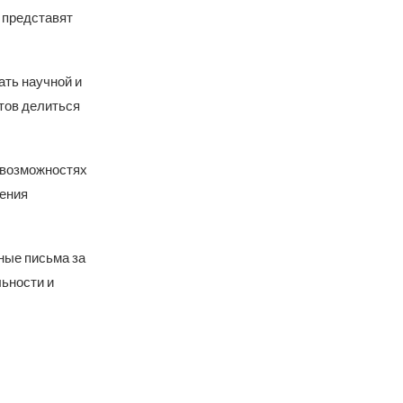
 представят
ать научной и
тов делиться
о возможностях
чения
ные письма за
льности и