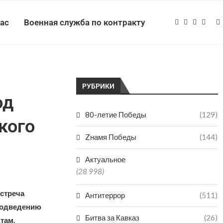
нас
Военная служба по контракту
РУБРИКИ
од
80-летие Победы
(129)
кого
Zнамя Победы
(144)
Актуальное
(28 998)
встреча
Антитеррор
(511)
подведению
Битва за Кавказ
(26)
там.