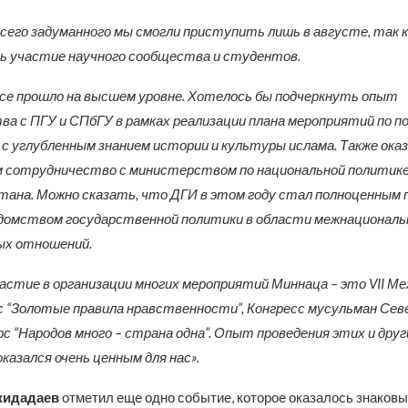
всего задуманного мы смогли приступить лишь в августе, так к
ь участие научного сообщества и студентов.
все прошло на высшем уровне. Хотелось бы подчеркнуть опыт
а с ПГУ и СПбГУ в рамках реализации плана мероприятий по п
с углубленным знанием истории и культуры ислама. Также ока
 сотрудничество с министерством по национальной политике
тана. Можно сказать, что ДГИ в этом году стал полноценным 
домством государственной политики в области межнациональ
ых отношений.
астие в организации многих мероприятий Миннаца – это VII М
с “Золотые правила нравственности”, Конгресс мусульман Сев
рс “Народов много – страна одна”. Опыт проведения этих и друг
казался очень ценным для нас».
жидадаев
отметил еще одно событие, которое оказалось знаковым