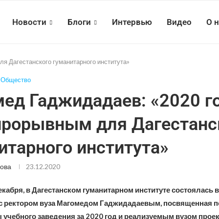
Новости
Блоги
Интервью
Видео
О 
я Дагестанского гуманитарного института»
Общество
ед Гаджидадаев: «2020 г
прорывным для Дагестанс
итарного института»
ова
23.12.2020
екабря, в Дагестанском гуманитарном институте состоялась 
с ректором вуза Магомедом Гаджидадаевым, посвященная 
 учебного заведения за 2020 год и реализуемым вузом проек