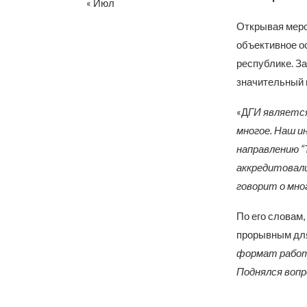
« Июл
Открывая меро
объективное о
республике. За
значительный 
«Д
ГИ является
многое. Наш и
направлению “
аккредитовали
говорит о мно
По его словам,
прорывным для
формат работ
Поднялся вопр