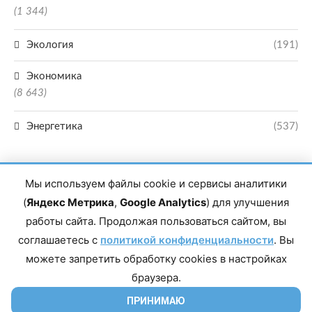
(1 344)
Экология
(191)
Экономика
(8 643)
Энергетика
(537)
Мы используем файлы cookie и сервисы аналитики
(
Яндекс Метрика
,
Google Analytics
) для улучшения
работы сайта. Продолжая пользоваться сайтом, вы
Главный редактор сетевого издания Магомаев Тимур Нухович. Контакты
соглашаетесь с
политикой конфиденциальности
. Вы
редакции: 8(988)-292-94-34 Почта: vestiskfo@gmail.com По вопросам
сотрудничества: institut-media@yandex.ru Адрес: 367018, Республика
можете запретить обработку cookies в настройках
Дагестан, г. Махачкала, пр-т Насрутдинова, д. 1а. Все права защищены.
Копирование и использование полных материалов запрещено, частичное
браузера.
цитирование возможно только при условии гиперссылки на сайт mirmol.ru.
16+
ПРИНИМАЮ