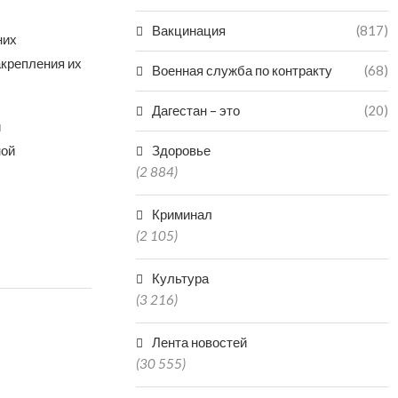
Вакцинация
(817)
них
акрепления их
Военная служба по контракту
(68)
Дагестан – это
(20)
и
ной
Здоровье
(2 884)
Криминал
(2 105)
Культура
(3 216)
Лента новостей
(30 555)