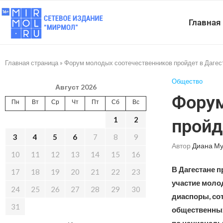
Главная
Главная страница
»
Форум молодых соотечественников пройдет в Дагес
Общество
Август 2026
Форум
Пн
Вт
Ср
Чт
Пт
Сб
Вс
1
2
пройд
3
4
5
6
7
8
9
Автор
Диана Му
10
11
12
13
14
15
16
В Дагестане 
17
18
19
20
21
22
23
участие моло
24
25
26
27
28
29
30
диаспоры, со
31
общественных