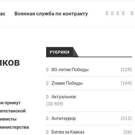
нас
Военная служба по контракту
РУБРИКИ
иков
80-летие Победы
(129)
Zнамя Победы
(144)
Актуальное
ом примут
(28 989)
агестанской
Антитеррор
(511)
тивисты
министерства
Битва за Кавказ
(26)