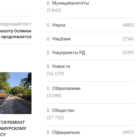
Муниципалитеты
(5 845)
ледующий пост
Наука
(480)
 высоту Ослиное
о продолжается
Нацбанк
(156)
Нацпроекты РД
(539)
Новости
(56 129)
В ДАГЕСТАН
ПОПАЛ В БО
КАТА
Образование
(3 098)
06.0
Общество
(27 732)
ТСЯ РЕМОНТ
ДВУХ БРАТЬЕВ-МЕДВЕДЕЙ
САМУРСКОМУ
МИШУ И ГРИШУ ИЗ
Официально
(497)
ЕСУ
ДАГЕСТАНА ОТПРАВИЛИ...