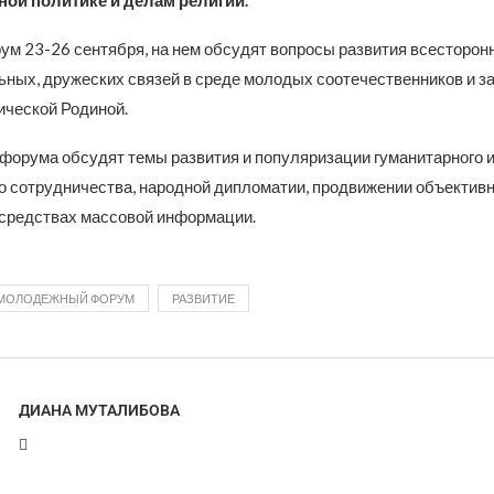
ной политике и делам религий.
ум 23-26 сентября, на нем обсудят вопросы развития всесторон
ных, дружеских связей в среде молодых соотечественников и з
ической Родиной.
форума обсудят темы развития и популяризации гуманитарного 
о сотрудничества, народной дипломатии, продвижении объектив
средствах массовой информации.
МОЛОДЕЖНЫЙ ФОРУМ
РАЗВИТИЕ
ДИАНА МУТАЛИБОВА