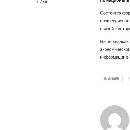
по националь
« Июл
Состоится фор
профессиональ
связей с истор
На площадках 
экономическог
информации в 
БУДУЩЕЕ