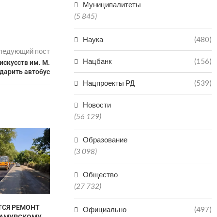
Муниципалитеты
(5 845)
Наука
(480)
ледующий пост
Нацбанк
(156)
искусств им. М.
дарить автобус
Нацпроекты РД
(539)
Новости
(56 129)
В ДАГЕСТАН
Образование
ПОПАЛ В БО
(3 098)
КАТА
06.0
Общество
(27 732)
ТСЯ РЕМОНТ
ДВУХ БРАТЬЕВ-МЕДВЕДЕЙ
Официально
(497)
САМУРСКОМУ
МИШУ И ГРИШУ ИЗ