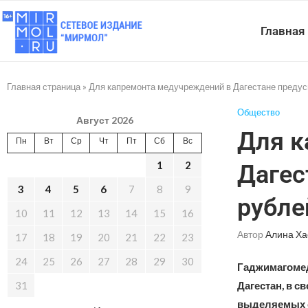
Главная
Главная страница
»
Для капремонта медучреждений в Дагестане предус
Общество
Август 2026
Для к
Пн
Вт
Ср
Чт
Пт
Сб
Вс
1
2
Дагес
3
4
5
6
7
8
9
рубле
10
11
12
13
14
15
16
Автор
Алина Ха
17
18
19
20
21
22
23
24
25
26
27
28
29
30
Гаджимагомед
31
Дагестан, в 
выделяемых с