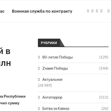
нас
Военная служба по контракту
РУБРИКИ
й в
80-летие Победы
(129)
млн
Zнамя Победы
(144)
Актуальное
(28 989)
ва Республики
Антитеррор
(511)
учил сумму
Битва за Кавказ
(26)