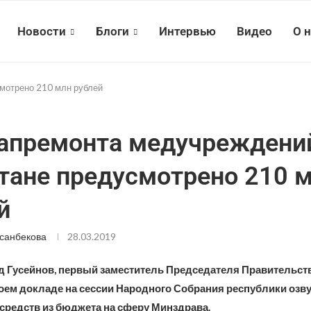
Новости
Блоги
Интервью
Видео
О 
мотрено 210 млн рублей
апремонта медучреждени
тане предусмотрено 210 
й
санбекова
28.03.2019
 Гусейнов, первый заместитель Председателя Правительст
своем докладе на сессии Народного Собрания республики озв
редств из бюджета на сферу Минздрава.