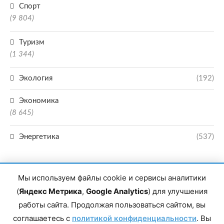
Спорт
(9 804)
Туризм
(1 344)
Экология
(192)
Экономика
(8 645)
Энергетика
(537)
Мы используем файлы cookie и сервисы аналитики
(
Яндекс Метрика
,
Google Analytics
) для улучшения
работы сайта. Продолжая пользоваться сайтом, вы
Главный редактор сетевого издания Магомаев Тимур Нухович. Контакты
соглашаетесь с
политикой конфиденциальности
. Вы
редакции: 8(988)-292-94-34 Почта: vestiskfo@gmail.com По вопросам