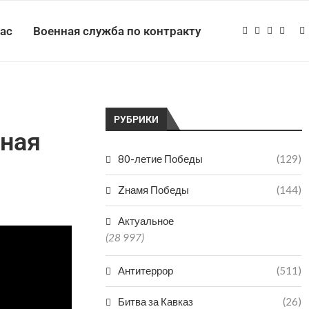
нас
Военная служба по контракту
РУБРИКИ
ная
80-летие Победы
(129)
Zнамя Победы
(144)
Актуальное
(28 997)
Антитеррор
(511)
Битва за Кавказ
(26)