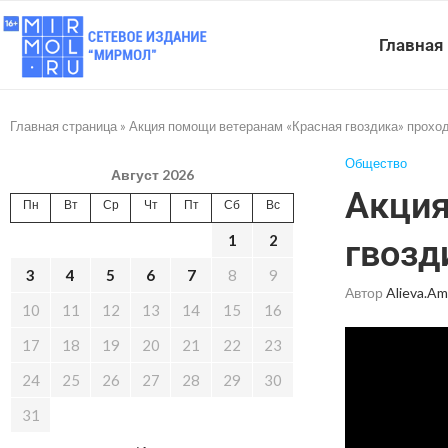
Главная
Главная страница
»
Акция помощи ветеранам «Красная гвоздика» проход
Общество
Август 2026
Акция
Пн
Вт
Ср
Чт
Пт
Сб
Вс
1
2
гвозд
3
4
5
6
7
8
9
Автор
Alieva.am
10
11
12
13
14
15
16
17
18
19
20
21
22
23
24
25
26
27
28
29
30
31