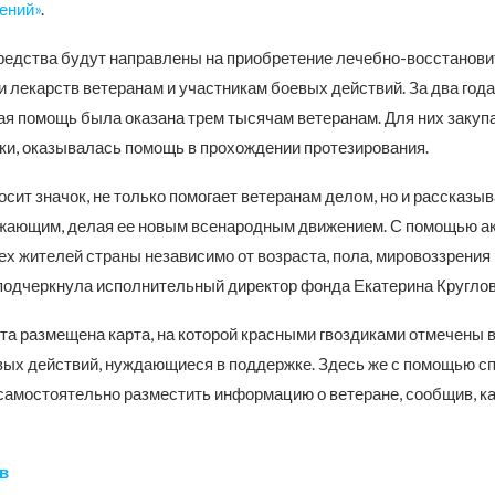
ений»
.
едства будут направлены на приобретение лечебно-восстанови
 лекарств ветеранам и участникам боевых действий. За два год
ая помощь была оказана трем тысячам ветеранам. Для них закуп
нки, оказывалась помощь в прохождении протезирования.
осит значок, не только помогает ветеранам делом, но и рассказыв
жающим, делая ее новым всенародным движением. С помощью а
х жителей страны независимо от возраста, пола, мировоззрения
 подчеркнула исполнительный директор фонда Екатерина Круглов
кта размещена карта, на которой красными гвоздиками отмечены 
вых действий, нуждающиеся в поддержке. Здесь же с помощью с
амостоятельно разместить информацию о ветеране, сообщив, к
в