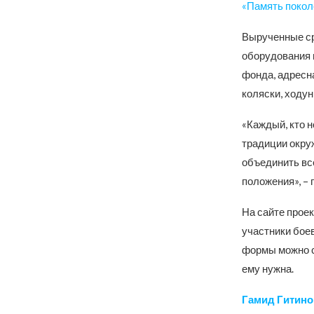
«Память покол
Вырученные ср
оборудования и
фонда, адресн
коляски, ходу
«Каждый, кто н
традиции окру
объединить все
положения», –
На сайте прое
участники бое
формы можно с
ему нужна.
Гамид Гитино