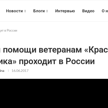
Новости
Блоги
Интервью
Видео
О 
ит в России
 помощи ветеранам «Крас
ика» проходит в России
ina
16.06.2017