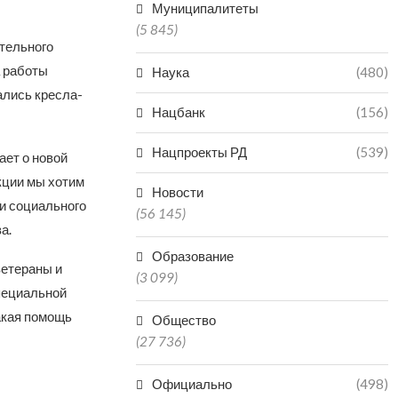
Муниципалитеты
(5 845)
тельного
а работы
Наука
(480)
ались кресла-
Нацбанк
(156)
Нацпроекты РД
(539)
ает о новой
кции мы хотим
Новости
 и социального
(56 145)
а.
Образование
ветераны и
(3 099)
пециальной
акая помощь
Общество
(27 736)
Официально
(498)