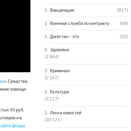
Вакцинация
(817)
Военная служба по контракту
(68)
Дагестан – это
(20)
Здоровье
(2 884)
Криминал
(2 107)
ка
». Средства,
зание помощи
Культура
(3 217)
стью 50 руб.
Лента новостей
ртнеров и в
(30 571)
сайте фонда