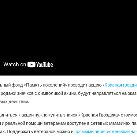
ьный фонд «Память поколений» проводит акцию «
Красная гвозди
продажи значков с символикой акции, будут направляться на ока
вых действий.
ниться к акции нужно купить значок «Красная Гвоздика» стоимо
 и реальной помощи ветеранам доступен в сетевых магазинах па
ках. Поддержать ветеранов можно и
прямыми перечислениями на 