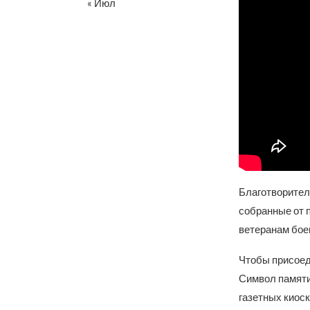
« Июл
Благотворител
собранные от 
ветеранам бое
Чтобы присоеди
Символ памяти
газетных киос