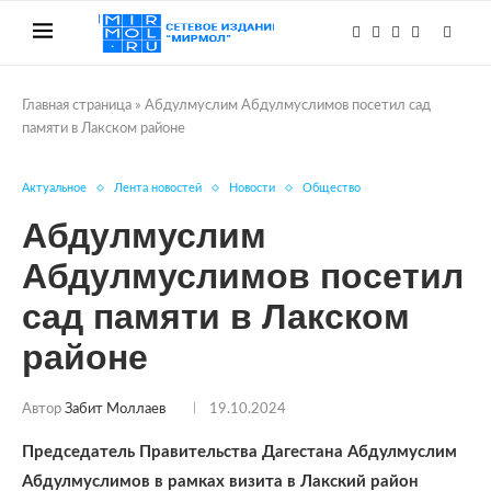
Главная страница
»
Абдулмуслим Абдулмуслимов посетил сад
памяти в Лакском районе
Актуальное
Лента новостей
Новости
Общество
Абдулмуслим
Абдулмуслимов посетил
сад памяти в Лакском
районе
Автор
Забит Моллаев
19.10.2024
Председатель Правительства Дагестана Абдулмуслим
Абдулмуслимов в рамках визита в Лакский район