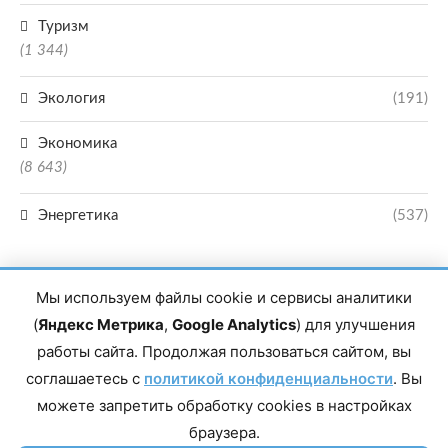
Туризм
(1 344)
Экология
(191)
Экономика
(8 643)
Энергетика
(537)
Мы используем файлы cookie и сервисы аналитики
(
Яндекс Метрика
,
Google Analytics
) для улучшения
работы сайта. Продолжая пользоваться сайтом, вы
Главный редактор сетевого издания Магомаев Тимур Нухович. Контакты
соглашаетесь с
политикой конфиденциальности
. Вы
редакции: 8(988)-292-94-34 Почта: vestiskfo@gmail.com По вопросам
сотрудничества: institut-media@yandex.ru Адрес: 367018, Республика
можете запретить обработку cookies в настройках
Дагестан, г. Махачкала, пр-т Насрутдинова, д. 1а. Все права защищены.
Копирование и использование полных материалов запрещено, частичное
браузера.
цитирование возможно только при условии гиперссылки на сайт mirmol.ru.