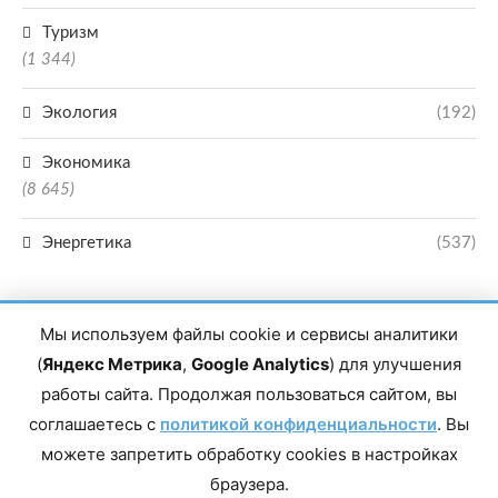
Туризм
(1 344)
Экология
(192)
Экономика
(8 645)
Энергетика
(537)
Мы используем файлы cookie и сервисы аналитики
(
Яндекс Метрика
,
Google Analytics
) для улучшения
работы сайта. Продолжая пользоваться сайтом, вы
Главный редактор сетевого издания Магомаев Тимур Нухович. Контакты
соглашаетесь с
политикой конфиденциальности
. Вы
редакции: 8(988)-292-94-34 Почта: vestiskfo@gmail.com По вопросам
сотрудничества: institut-media@yandex.ru Адрес: 367018, Республика
можете запретить обработку cookies в настройках
Дагестан, г. Махачкала, пр-т Насрутдинова, д. 1а. Все права защищены.
Копирование и использование полных материалов запрещено, частичное
браузера.
цитирование возможно только при условии гиперссылки на сайт mirmol.ru.