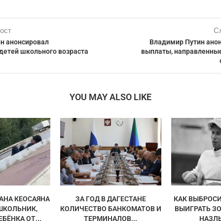
ост
С
н анонсировал
Владимир Путин ано
детей школьного возраста
выплаты, направленны
YOU MAY ALSO LIKE
АНА КЕОСАЯНА
ЗА ГОД В ДАГЕСТАНЕ
КАК ВЫБРОСИ
ШКОЛЬНИК,
КОЛИЧЕСТВО БАНКОМАТОВ И
ВЫИГРАТЬ З
БЁНКА ОТ...
ТЕРМИНАЛОВ...
НАЗЛ