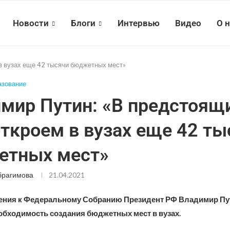
Новости
Блоги
Интервью
Видео
О 
в вузах еще 42 тысячи бюджетных мест»
азование
мир Путин: «В предстоящ
откроем в вузах еще 42 ты
етных мест»
брагимова
21.04.2021
ения к Федеральному Собранию Президент РФ Владимир Пу
обходимость создания бюджетных мест в вузах.