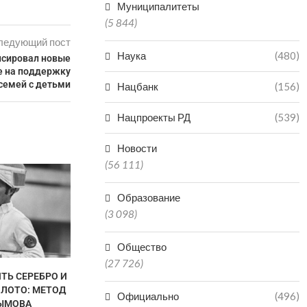
Муниципалитеты
(5 844)
ледующий пост
Наука
(480)
нсировал новые
е на поддержку
семей с детьми
Нацбанк
(156)
Нацпроекты РД
(539)
Новости
(56 111)
НЕ ПО
НЕОБОС
Образование
ЗАЯВЛЕНИЯ
ПРОСЯТ Ж
(3 098)
05.0
Общество
(27 726)
ТЬ СЕРЕБРО И
В ДАГЕСТАНЕ СНИЗИЛОСЬ
ОЛОТО: МЕТОД
КОЛИЧЕСТВО НАРУШЕНИЙ
Официально
(496)
ЫМОВА
ПРИ ГАЗОПОТРЕБЛЕНИИ