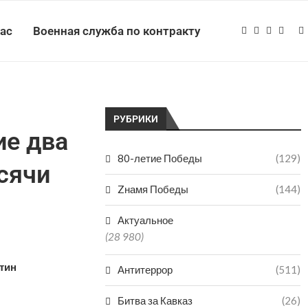
нас
Военная служба по контракту
РУБРИКИ
ие два
80-летие Победы
(129)
сячи
Zнамя Победы
(144)
Актуальное
(28 980)
тин
Антитеррор
(511)
Битва за Кавказ
(26)